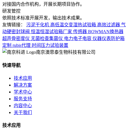
对接国内合作机构，开展长期项目协作。
研发管控
依照技术标准开展开发，输出技术成果。
友情链接：
污泥干化机
高低温交变湿热试验箱
高效过滤器
气
动硬密封球阀
恒温恒湿试验箱厂家
传感器
BOWMAN换热器
超声骨密度仪
无菌检查集菌仪
电力电子电容
仪器仪表防护箱
定制
rubis代理
时间压力试验装置
南京澳思泰生物科技有限公司
快速导航
技术应用
解决方案
学术中心
服务支持
内容中心
关于我们
技术应用