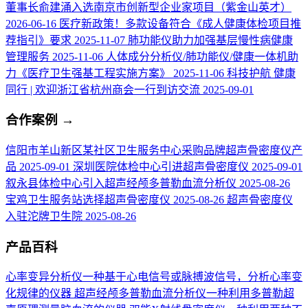
董事长俞建涌入选南京市创新型企业家项目（紫金山英才）
2026-06-16
医疗新政策！多款设备符合《成人健康体检项目推
荐指引》要求
2025-11-07
肺功能仪助力加强基层慢性病健康
管理服务
2025-11-06
人体成分分析仪/肺功能仪/健康一体机助
力《医疗卫生强基工程实施方案》
2025-11-06
科技护航 健康
同行 | 欢迎浙江省杭州商会一行到访交流
2025-09-01
合作案例
→
信阳市羊山新区某社区卫生服务中心采购品牌超声骨密度仪产
品
2025-09-01
深圳医院体检中心引进超声骨密度仪
2025-09-01
叙永县体检中心引入超声经颅多普勒血流分析仪
2025-08-26
宝鸡卫生服务站选择超声骨密度仪
2025-08-26
超声骨密度仪
入驻沱牌卫生院
2025-08-26
产品百科
心率变异分析仪
一种基于心电信号或脉搏波信号，分析心率变
化规律的仪器
超声经颅多普勒血流分析仪
一种利用多普勒超