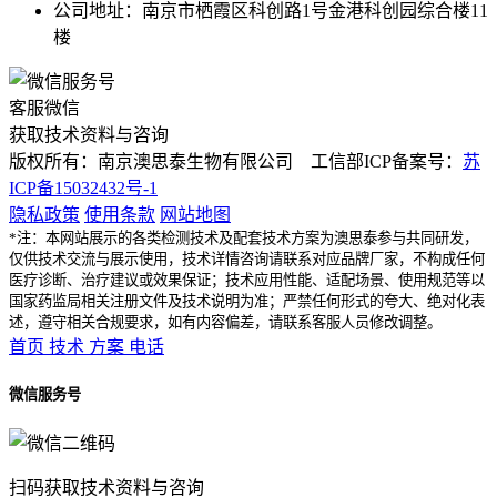
公司地址：南京市栖霞区科创路1号金港科创园综合楼11
楼
客服微信
获取技术资料与咨询
版权所有：南京澳思泰生物有限公司 工信部ICP备案号：
苏
ICP备15032432号-1
隐私政策
使用条款
网站地图
*注：本网站展示的各类检测技术及配套技术方案为澳思泰参与共同研发，
仅供技术交流与展示使用，技术详情咨询请联系对应品牌厂家，不构成任何
医疗诊断、治疗建议或效果保证；技术应用性能、适配场景、使用规范等以
国家药监局相关注册文件及技术说明为准；严禁任何形式的夸大、绝对化表
述，遵守相关合规要求，如有内容偏差，请联系客服人员修改调整。
首页
技术
方案
电话
微信服务号
扫码获取技术资料与咨询