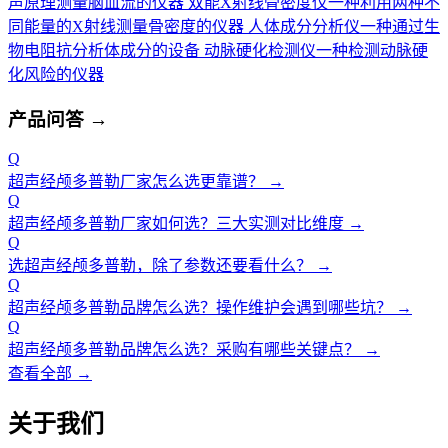
声原理测量脑血流的仪器
双能X射线骨密度仪
一种利用两种不
同能量的X射线测量骨密度的仪器
人体成分分析仪
一种通过生
物电阻抗分析体成分的设备
动脉硬化检测仪
一种检测动脉硬
化风险的仪器
产品问答
→
Q
超声经颅多普勒厂家怎么选更靠谱？
→
Q
超声经颅多普勒厂家如何选？三大实测对比维度
→
Q
选超声经颅多普勒，除了参数还要看什么？
→
Q
超声经颅多普勒品牌怎么选？操作维护会遇到哪些坑？
→
Q
超声经颅多普勒品牌怎么选？采购有哪些关键点？
→
查看全部 →
关于我们