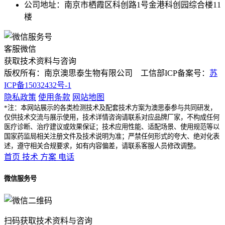
公司地址：南京市栖霞区科创路1号金港科创园综合楼11
楼
客服微信
获取技术资料与咨询
版权所有：南京澳思泰生物有限公司 工信部ICP备案号：
苏
ICP备15032432号-1
隐私政策
使用条款
网站地图
*注：本网站展示的各类检测技术及配套技术方案为澳思泰参与共同研发，
仅供技术交流与展示使用，技术详情咨询请联系对应品牌厂家，不构成任何
医疗诊断、治疗建议或效果保证；技术应用性能、适配场景、使用规范等以
国家药监局相关注册文件及技术说明为准；严禁任何形式的夸大、绝对化表
述，遵守相关合规要求，如有内容偏差，请联系客服人员修改调整。
首页
技术
方案
电话
微信服务号
扫码获取技术资料与咨询