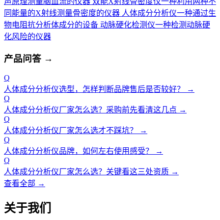
声原理测量脑血流的仪器
双能X射线骨密度仪
一种利用两种不
同能量的X射线测量骨密度的仪器
人体成分分析仪
一种通过生
物电阻抗分析体成分的设备
动脉硬化检测仪
一种检测动脉硬
化风险的仪器
产品问答
→
Q
人体成分分析仪选型，怎样判断品牌售后是否较好？
→
Q
人体成分分析仪厂家怎么选？采购前先看清这几点
→
Q
人体成分分析仪厂家怎么选才不踩坑？
→
Q
人体成分分析仪品牌，如何左右使用感受？
→
Q
人体成分分析仪厂家怎么选？关键看这三处资质
→
查看全部 →
关于我们