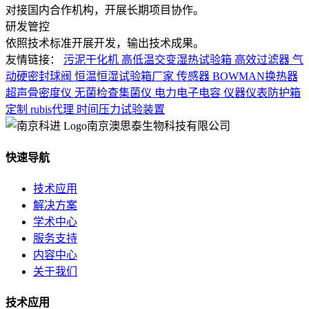
对接国内合作机构，开展长期项目协作。
研发管控
依照技术标准开展开发，输出技术成果。
友情链接：
污泥干化机
高低温交变湿热试验箱
高效过滤器
气
动硬密封球阀
恒温恒湿试验箱厂家
传感器
BOWMAN换热器
超声骨密度仪
无菌检查集菌仪
电力电子电容
仪器仪表防护箱
定制
rubis代理
时间压力试验装置
南京澳思泰生物科技有限公司
快速导航
技术应用
解决方案
学术中心
服务支持
内容中心
关于我们
技术应用