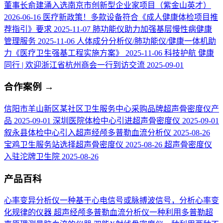
董事长俞建涌入选南京市创新型企业家项目（紫金山英才）
2026-06-16
医疗新政策！多款设备符合《成人健康体检项目推
荐指引》要求
2025-11-07
肺功能仪助力加强基层慢性病健康
管理服务
2025-11-06
人体成分分析仪/肺功能仪/健康一体机助
力《医疗卫生强基工程实施方案》
2025-11-06
科技护航 健康
同行 | 欢迎浙江省杭州商会一行到访交流
2025-09-01
合作案例
→
信阳市羊山新区某社区卫生服务中心采购品牌超声骨密度仪产
品
2025-09-01
深圳医院体检中心引进超声骨密度仪
2025-09-01
叙永县体检中心引入超声经颅多普勒血流分析仪
2025-08-26
宝鸡卫生服务站选择超声骨密度仪
2025-08-26
超声骨密度仪
入驻沱牌卫生院
2025-08-26
产品百科
心率变异分析仪
一种基于心电信号或脉搏波信号，分析心率变
化规律的仪器
超声经颅多普勒血流分析仪
一种利用多普勒超