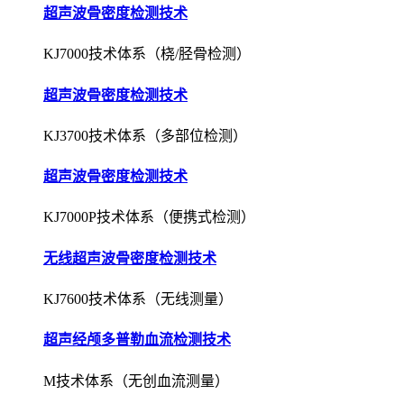
超声波骨密度检测技术
KJ3700技术体系（多部位检测）
超声波骨密度检测技术
KJ7000P技术体系（便携式检测）
无线超声波骨密度检测技术
KJ7600技术体系（无线测量）
超声经颅多普勒血流检测技术
M技术体系（无创血流测量）
超声经颅多普勒血流检测技术
EXP技术体系（栓子检测）