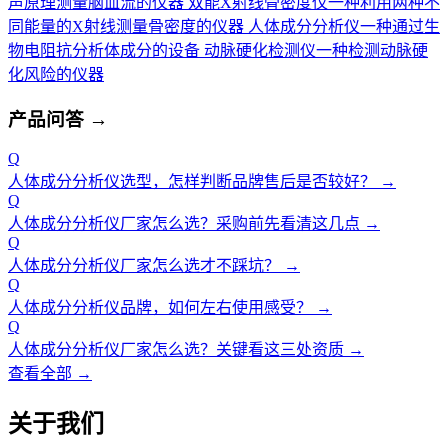
声原理测量脑血流的仪器
双能X射线骨密度仪
一种利用两种不
同能量的X射线测量骨密度的仪器
人体成分分析仪
一种通过生
物电阻抗分析体成分的设备
动脉硬化检测仪
一种检测动脉硬
化风险的仪器
产品问答
→
Q
人体成分分析仪选型，怎样判断品牌售后是否较好？
→
Q
人体成分分析仪厂家怎么选？采购前先看清这几点
→
Q
人体成分分析仪厂家怎么选才不踩坑？
→
Q
人体成分分析仪品牌，如何左右使用感受？
→
Q
人体成分分析仪厂家怎么选？关键看这三处资质
→
查看全部 →
关于我们