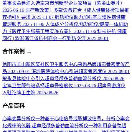
董事长俞建涌入选南京市创新型企业家项目（紫金山英才）
2026-06-16
医疗新政策！多款设备符合《成人健康体检项目推
荐指引》要求
2025-11-07
肺功能仪助力加强基层慢性病健康
管理服务
2025-11-06
人体成分分析仪/肺功能仪/健康一体机助
力《医疗卫生强基工程实施方案》
2025-11-06
科技护航 健康
同行 | 欢迎浙江省杭州商会一行到访交流
2025-09-01
合作案例
→
信阳市羊山新区某社区卫生服务中心采购品牌超声骨密度仪产
品
2025-09-01
深圳医院体检中心引进超声骨密度仪
2025-09-01
叙永县体检中心引入超声经颅多普勒血流分析仪
2025-08-26
宝鸡卫生服务站选择超声骨密度仪
2025-08-26
超声骨密度仪
入驻沱牌卫生院
2025-08-26
产品百科
心率变异分析仪
一种基于心电信号或脉搏波信号，分析心率变
化规律的仪器
超声经颅多普勒血流分析仪
一种利用多普勒超