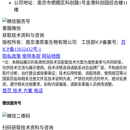
公司地址：南京市栖霞区科创路1号金港科创园综合楼11
楼
客服微信
获取技术资料与咨询
版权所有：南京澳思泰生物有限公司 工信部ICP备案号：
苏
ICP备15032432号-1
隐私政策
使用条款
网站地图
*注：本网站展示的各类检测技术及配套技术方案为澳思泰参与共同研发，
仅供技术交流与展示使用，技术详情咨询请联系对应品牌厂家，不构成任何
医疗诊断、治疗建议或效果保证；技术应用性能、适配场景、使用规范等以
国家药监局相关注册文件及技术说明为准；严禁任何形式的夸大、绝对化表
述，遵守相关合规要求，如有内容偏差，请联系客服人员修改调整。
首页
技术
方案
电话
微信服务号
扫码获取技术资料与咨询