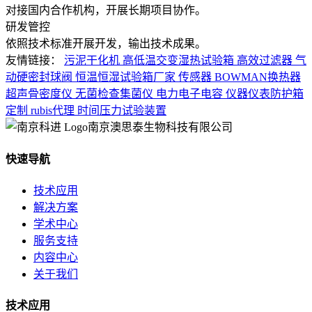
对接国内合作机构，开展长期项目协作。
研发管控
依照技术标准开展开发，输出技术成果。
友情链接：
污泥干化机
高低温交变湿热试验箱
高效过滤器
气
动硬密封球阀
恒温恒湿试验箱厂家
传感器
BOWMAN换热器
超声骨密度仪
无菌检查集菌仪
电力电子电容
仪器仪表防护箱
定制
rubis代理
时间压力试验装置
南京澳思泰生物科技有限公司
快速导航
技术应用
解决方案
学术中心
服务支持
内容中心
关于我们
技术应用