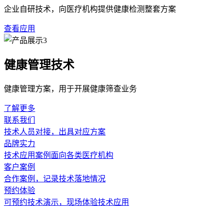
某三甲医院神经内科计划新增一台超声
经颅多普勒
血流分析仪，
保障采购流程符合医院资产管理规范，以及如何安排后续的操作
表明，采购决策应基于明确的医疗机构应用场景，而非单纯追求
在操作使用环节，该科室的医护人员发现，设备的操作便捷性与
位摆放、探头放置角度及信号采集技巧。同时，科室制定了内部
操作不当导致的数据误差。值得注意的是，提供的设备在信号
关于设备的保养与维护，该医院建立了定期维护计划，包括每日
度下降的问题，并联系供应商进行更换，避免了潜在的数据偏差
长期较好运行不仅依赖于产品质量，更需要规范的日常管理与及
超声经颅多普勒血流分析仪
采购选型
操作注意事项
上一问：超声经颅多普勒血流分析仪如何选
下一问：超声经颅
相关问答