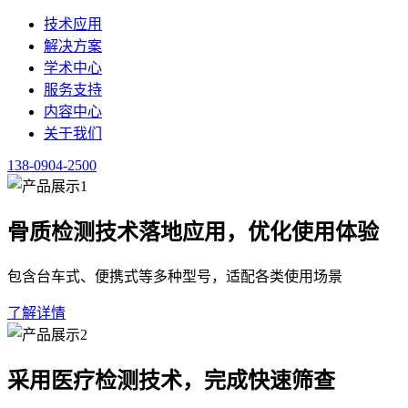
服务支持
内容中心
关于我们
138-0904-2500
产品问答
整理产品常见问题，提供操作方法与处理方案，用于产品使用参
点击咨询超声经颅多普勒血流分析仪 138-0904-2500
首页
/
内容中心
/
产品问答
·
详情
问
超声经颅多普勒血流分析仪采购如何规避选型风险
2026-05-19
·
南京澳思泰生物科技有限公司 · 问答
技术解答
仅供参考