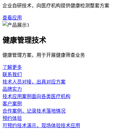
在采购超声
经颅多普勒
血流分析仪时，首先应明确设备的核心功
日常操作的便捷性。例如，探头频率与灵敏度需适配不同检测
性。的相关产品在信号处理技术上有成熟应用，可作为选型参考
操作使用阶段，用户需严格遵循设备说明书进行开机、校准与检
障受检者体位舒适，探头放置位置稳定，这是获取较好数据的基
建议定期检查探头连接线与显示屏状态，发现异常及时联系技术
保养维护方面，设备需放置在干燥、通风的环境中，避免高温或
量稳定性的重要环节，建议依据设备使用频率制定维护计划，并
备使用寿命，支持长期稳定的检测服务。
超声经颅多普勒血流分析仪
采购选型
设备维护
上一问：超声经颅多普勒血流分析仪如何保
下一问：超声经颅
相关问答