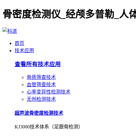
首页
技术应用
查看所有技术应用
骨质筛查技术
血管筛查技术
心率变异性检测技术
无创检测技术
超声波骨密度检测技术
KJ3000技术体系（足跟骨检测）
超声波骨密度检测技术
KJ7000技术体系（桡/胫骨检测）