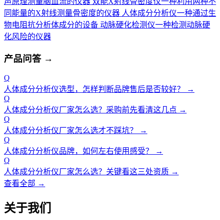
声原理测量脑血流的仪器
双能X射线骨密度仪
一种利用两种不
同能量的X射线测量骨密度的仪器
人体成分分析仪
一种通过生
物电阻抗分析体成分的设备
动脉硬化检测仪
一种检测动脉硬
化风险的仪器
产品问答
→
Q
人体成分分析仪选型，怎样判断品牌售后是否较好？
→
Q
人体成分分析仪厂家怎么选？采购前先看清这几点
→
Q
人体成分分析仪厂家怎么选才不踩坑？
→
Q
人体成分分析仪品牌，如何左右使用感受？
→
Q
人体成分分析仪厂家怎么选？关键看这三处资质
→
查看全部 →
关于我们