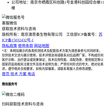
公司地址：南京市栖霞区科创路1号金港科创园综合楼11
楼
客服微信
获取技术资料与咨询
版权所有：南京澳思泰生物有限公司 工信部ICP备案号：
苏
ICP备15032432号-1
隐私政策
使用条款
网站地图
*注：本网站展示的各类检测技术及配套技术方案为澳思泰参与共同研发，
仅供技术交流与展示使用，技术详情咨询请联系对应品牌厂家，不构成任何
医疗诊断、治疗建议或效果保证；技术应用性能、适配场景、使用规范等以
国家药监局相关注册文件及技术说明为准；严禁任何形式的夸大、绝对化表
述，遵守相关合规要求，如有内容偏差，请联系客服人员修改调整。
首页
技术
方案
电话
微信服务号
扫码获取技术资料与咨询