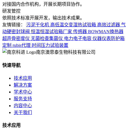
对接国内合作机构，开展长期项目协作。
研发管控
依照技术标准开展开发，输出技术成果。
友情链接：
污泥干化机
高低温交变湿热试验箱
高效过滤器
气
动硬密封球阀
恒温恒湿试验箱厂家
传感器
BOWMAN换热器
超声骨密度仪
无菌检查集菌仪
电力电子电容
仪器仪表防护箱
定制
rubis代理
时间压力试验装置
南京澳思泰生物科技有限公司
快速导航
技术应用
解决方案
学术中心
服务支持
内容中心
关于我们
技术应用