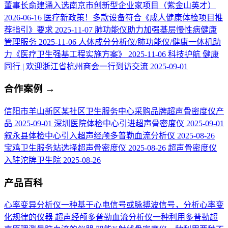
董事长俞建涌入选南京市创新型企业家项目（紫金山英才）
2026-06-16
医疗新政策！多款设备符合《成人健康体检项目推
荐指引》要求
2025-11-07
肺功能仪助力加强基层慢性病健康
管理服务
2025-11-06
人体成分分析仪/肺功能仪/健康一体机助
力《医疗卫生强基工程实施方案》
2025-11-06
科技护航 健康
同行 | 欢迎浙江省杭州商会一行到访交流
2025-09-01
合作案例
→
信阳市羊山新区某社区卫生服务中心采购品牌超声骨密度仪产
品
2025-09-01
深圳医院体检中心引进超声骨密度仪
2025-09-01
叙永县体检中心引入超声经颅多普勒血流分析仪
2025-08-26
宝鸡卫生服务站选择超声骨密度仪
2025-08-26
超声骨密度仪
入驻沱牌卫生院
2025-08-26
产品百科
心率变异分析仪
一种基于心电信号或脉搏波信号，分析心率变
化规律的仪器
超声经颅多普勒血流分析仪
一种利用多普勒超