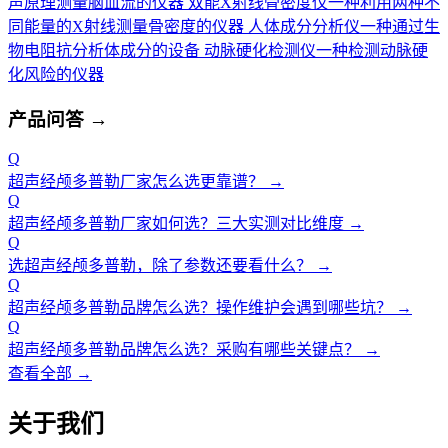
声原理测量脑血流的仪器
双能X射线骨密度仪
一种利用两种不
同能量的X射线测量骨密度的仪器
人体成分分析仪
一种通过生
物电阻抗分析体成分的设备
动脉硬化检测仪
一种检测动脉硬
化风险的仪器
产品问答
→
Q
超声经颅多普勒厂家怎么选更靠谱？
→
Q
超声经颅多普勒厂家如何选？三大实测对比维度
→
Q
选超声经颅多普勒，除了参数还要看什么？
→
Q
超声经颅多普勒品牌怎么选？操作维护会遇到哪些坑？
→
Q
超声经颅多普勒品牌怎么选？采购有哪些关键点？
→
查看全部 →
关于我们