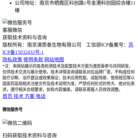
公司地址：南京市栖霞区科创路1号金港科创园综合楼11
楼
客服微信
获取技术资料与咨询
版权所有：南京澳思泰生物有限公司 工信部ICP备案号：
苏
ICP备15032432号-1
隐私政策
使用条款
网站地图
*注：本网站展示的各类检测技术及配套技术方案为澳思泰参与共同研发，
仅供技术交流与展示使用，技术详情咨询请联系对应品牌厂家，不构成任何
医疗诊断、治疗建议或效果保证；技术应用性能、适配场景、使用规范等以
国家药监局相关注册文件及技术说明为准；严禁任何形式的夸大、绝对化表
述，遵守相关合规要求，如有内容偏差，请联系客服人员修改调整。
首页
技术
方案
电话
微信服务号
扫码获取技术资料与咨询