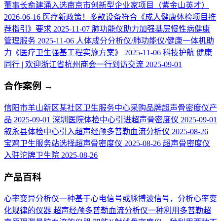
董事长俞建涌入选南京市创新型企业家项目（紫金山英才）
2026-06-16
医疗新政策！多款设备符合《成人健康体检项目推
荐指引》要求
2025-11-07
肺功能仪助力加强基层慢性病健康
管理服务
2025-11-06
人体成分分析仪/肺功能仪/健康一体机助
力《医疗卫生强基工程实施方案》
2025-11-06
科技护航 健康
同行 | 欢迎浙江省杭州商会一行到访交流
2025-09-01
合作案例
→
信阳市羊山新区某社区卫生服务中心采购品牌超声骨密度仪产
品
2025-09-01
深圳医院体检中心引进超声骨密度仪
2025-09-01
叙永县体检中心引入超声经颅多普勒血流分析仪
2025-08-26
宝鸡卫生服务站选择超声骨密度仪
2025-08-26
超声骨密度仪
入驻沱牌卫生院
2025-08-26
产品百科
心率变异分析仪
一种基于心电信号或脉搏波信号，分析心率变
化规律的仪器
超声经颅多普勒血流分析仪
一种利用多普勒超