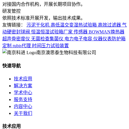
对接国内合作机构，开展长期项目协作。
研发管控
依照技术标准开展开发，输出技术成果。
友情链接：
污泥干化机
高低温交变湿热试验箱
高效过滤器
气
动硬密封球阀
恒温恒湿试验箱厂家
传感器
BOWMAN换热器
超声骨密度仪
无菌检查集菌仪
电力电子电容
仪器仪表防护箱
定制
rubis代理
时间压力试验装置
南京澳思泰生物科技有限公司
快速导航
技术应用
解决方案
学术中心
服务支持
内容中心
关于我们
技术应用