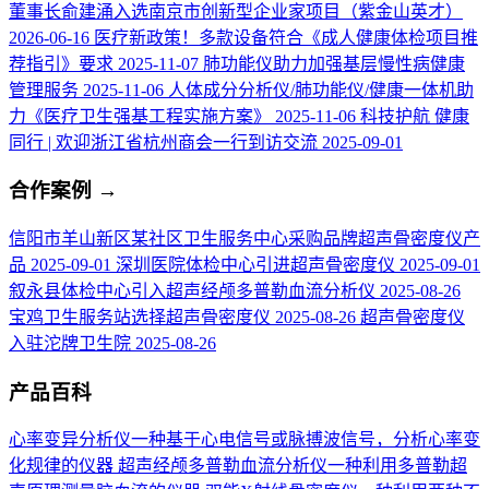
董事长俞建涌入选南京市创新型企业家项目（紫金山英才）
2026-06-16
医疗新政策！多款设备符合《成人健康体检项目推
荐指引》要求
2025-11-07
肺功能仪助力加强基层慢性病健康
管理服务
2025-11-06
人体成分分析仪/肺功能仪/健康一体机助
力《医疗卫生强基工程实施方案》
2025-11-06
科技护航 健康
同行 | 欢迎浙江省杭州商会一行到访交流
2025-09-01
合作案例
→
信阳市羊山新区某社区卫生服务中心采购品牌超声骨密度仪产
品
2025-09-01
深圳医院体检中心引进超声骨密度仪
2025-09-01
叙永县体检中心引入超声经颅多普勒血流分析仪
2025-08-26
宝鸡卫生服务站选择超声骨密度仪
2025-08-26
超声骨密度仪
入驻沱牌卫生院
2025-08-26
产品百科
心率变异分析仪
一种基于心电信号或脉搏波信号，分析心率变
化规律的仪器
超声经颅多普勒血流分析仪
一种利用多普勒超