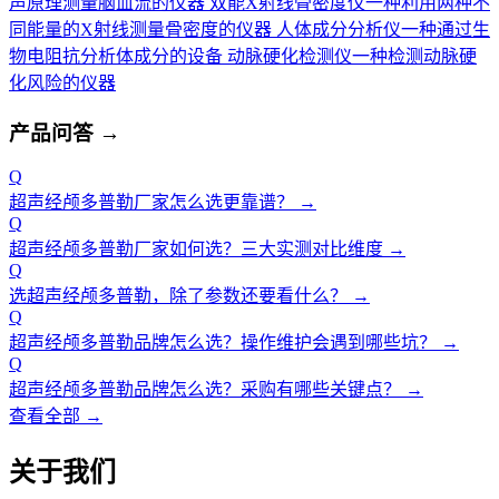
声原理测量脑血流的仪器
双能X射线骨密度仪
一种利用两种不
同能量的X射线测量骨密度的仪器
人体成分分析仪
一种通过生
物电阻抗分析体成分的设备
动脉硬化检测仪
一种检测动脉硬
化风险的仪器
产品问答
→
Q
超声经颅多普勒厂家怎么选更靠谱？
→
Q
超声经颅多普勒厂家如何选？三大实测对比维度
→
Q
选超声经颅多普勒，除了参数还要看什么？
→
Q
超声经颅多普勒品牌怎么选？操作维护会遇到哪些坑？
→
Q
超声经颅多普勒品牌怎么选？采购有哪些关键点？
→
查看全部 →
关于我们