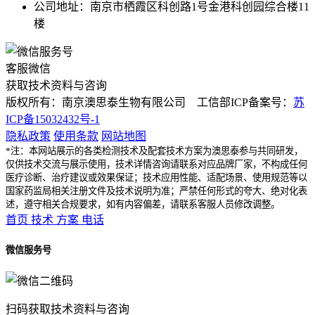
公司地址：南京市栖霞区科创路1号金港科创园综合楼11
楼
客服微信
获取技术资料与咨询
版权所有：南京澳思泰生物有限公司 工信部ICP备案号：
苏
ICP备15032432号-1
隐私政策
使用条款
网站地图
*注：本网站展示的各类检测技术及配套技术方案为澳思泰参与共同研发，
仅供技术交流与展示使用，技术详情咨询请联系对应品牌厂家，不构成任何
医疗诊断、治疗建议或效果保证；技术应用性能、适配场景、使用规范等以
国家药监局相关注册文件及技术说明为准；严禁任何形式的夸大、绝对化表
述，遵守相关合规要求，如有内容偏差，请联系客服人员修改调整。
首页
技术
方案
电话
微信服务号
扫码获取技术资料与咨询