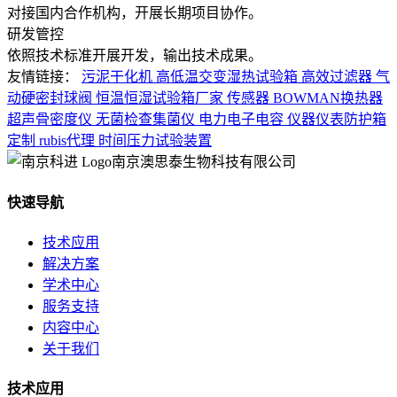
对接国内合作机构，开展长期项目协作。
研发管控
依照技术标准开展开发，输出技术成果。
友情链接：
污泥干化机
高低温交变湿热试验箱
高效过滤器
气
动硬密封球阀
恒温恒湿试验箱厂家
传感器
BOWMAN换热器
超声骨密度仪
无菌检查集菌仪
电力电子电容
仪器仪表防护箱
定制
rubis代理
时间压力试验装置
南京澳思泰生物科技有限公司
快速导航
技术应用
解决方案
学术中心
服务支持
内容中心
关于我们
技术应用