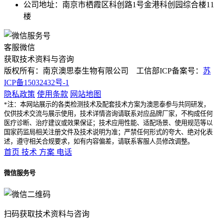
公司地址：南京市栖霞区科创路1号金港科创园综合楼11
楼
客服微信
获取技术资料与咨询
版权所有：南京澳思泰生物有限公司 工信部ICP备案号：
苏
ICP备15032432号-1
隐私政策
使用条款
网站地图
*注：本网站展示的各类检测技术及配套技术方案为澳思泰参与共同研发，
仅供技术交流与展示使用，技术详情咨询请联系对应品牌厂家，不构成任何
医疗诊断、治疗建议或效果保证；技术应用性能、适配场景、使用规范等以
国家药监局相关注册文件及技术说明为准；严禁任何形式的夸大、绝对化表
述，遵守相关合规要求，如有内容偏差，请联系客服人员修改调整。
首页
技术
方案
电话
微信服务号
扫码获取技术资料与咨询