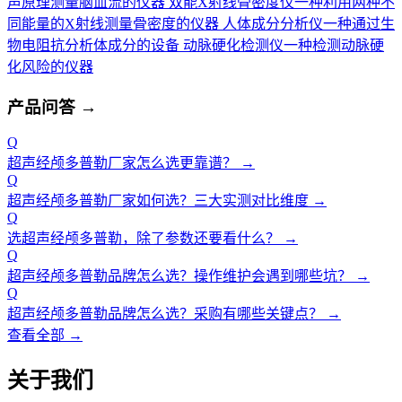
声原理测量脑血流的仪器
双能X射线骨密度仪
一种利用两种不
同能量的X射线测量骨密度的仪器
人体成分分析仪
一种通过生
物电阻抗分析体成分的设备
动脉硬化检测仪
一种检测动脉硬
化风险的仪器
产品问答
→
Q
超声经颅多普勒厂家怎么选更靠谱？
→
Q
超声经颅多普勒厂家如何选？三大实测对比维度
→
Q
选超声经颅多普勒，除了参数还要看什么？
→
Q
超声经颅多普勒品牌怎么选？操作维护会遇到哪些坑？
→
Q
超声经颅多普勒品牌怎么选？采购有哪些关键点？
→
查看全部 →
关于我们