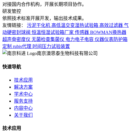
对接国内合作机构，开展长期项目协作。
研发管控
依照技术标准开展开发，输出技术成果。
友情链接：
污泥干化机
高低温交变湿热试验箱
高效过滤器
气
动硬密封球阀
恒温恒湿试验箱厂家
传感器
BOWMAN换热器
超声骨密度仪
无菌检查集菌仪
电力电子电容
仪器仪表防护箱
定制
rubis代理
时间压力试验装置
南京澳思泰生物科技有限公司
快速导航
技术应用
解决方案
学术中心
服务支持
内容中心
关于我们
技术应用