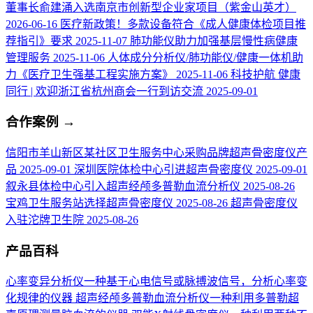
董事长俞建涌入选南京市创新型企业家项目（紫金山英才）
2026-06-16
医疗新政策！多款设备符合《成人健康体检项目推
荐指引》要求
2025-11-07
肺功能仪助力加强基层慢性病健康
管理服务
2025-11-06
人体成分分析仪/肺功能仪/健康一体机助
力《医疗卫生强基工程实施方案》
2025-11-06
科技护航 健康
同行 | 欢迎浙江省杭州商会一行到访交流
2025-09-01
合作案例
→
信阳市羊山新区某社区卫生服务中心采购品牌超声骨密度仪产
品
2025-09-01
深圳医院体检中心引进超声骨密度仪
2025-09-01
叙永县体检中心引入超声经颅多普勒血流分析仪
2025-08-26
宝鸡卫生服务站选择超声骨密度仪
2025-08-26
超声骨密度仪
入驻沱牌卫生院
2025-08-26
产品百科
心率变异分析仪
一种基于心电信号或脉搏波信号，分析心率变
化规律的仪器
超声经颅多普勒血流分析仪
一种利用多普勒超