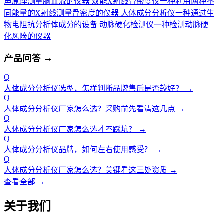
声原理测量脑血流的仪器
双能X射线骨密度仪
一种利用两种不
同能量的X射线测量骨密度的仪器
人体成分分析仪
一种通过生
物电阻抗分析体成分的设备
动脉硬化检测仪
一种检测动脉硬
化风险的仪器
产品问答
→
Q
人体成分分析仪选型，怎样判断品牌售后是否较好？
→
Q
人体成分分析仪厂家怎么选？采购前先看清这几点
→
Q
人体成分分析仪厂家怎么选才不踩坑？
→
Q
人体成分分析仪品牌，如何左右使用感受？
→
Q
人体成分分析仪厂家怎么选？关键看这三处资质
→
查看全部 →
关于我们