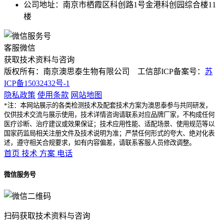
公司地址：南京市栖霞区科创路1号金港科创园综合楼11
楼
客服微信
获取技术资料与咨询
版权所有：南京澳思泰生物有限公司 工信部ICP备案号：
苏
ICP备15032432号-1
隐私政策
使用条款
网站地图
*注：本网站展示的各类检测技术及配套技术方案为澳思泰参与共同研发，
仅供技术交流与展示使用，技术详情咨询请联系对应品牌厂家，不构成任何
医疗诊断、治疗建议或效果保证；技术应用性能、适配场景、使用规范等以
国家药监局相关注册文件及技术说明为准；严禁任何形式的夸大、绝对化表
述，遵守相关合规要求，如有内容偏差，请联系客服人员修改调整。
首页
技术
方案
电话
微信服务号
扫码获取技术资料与咨询