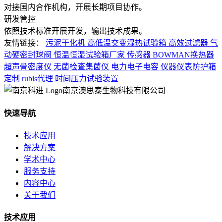
对接国内合作机构，开展长期项目协作。
研发管控
依照技术标准开展开发，输出技术成果。
友情链接：
污泥干化机
高低温交变湿热试验箱
高效过滤器
气
动硬密封球阀
恒温恒湿试验箱厂家
传感器
BOWMAN换热器
超声骨密度仪
无菌检查集菌仪
电力电子电容
仪器仪表防护箱
定制
rubis代理
时间压力试验装置
南京澳思泰生物科技有限公司
快速导航
技术应用
解决方案
学术中心
服务支持
内容中心
关于我们
技术应用