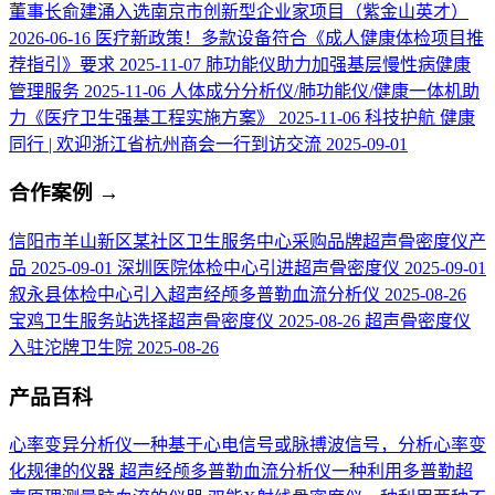
董事长俞建涌入选南京市创新型企业家项目（紫金山英才）
2026-06-16
医疗新政策！多款设备符合《成人健康体检项目推
荐指引》要求
2025-11-07
肺功能仪助力加强基层慢性病健康
管理服务
2025-11-06
人体成分分析仪/肺功能仪/健康一体机助
力《医疗卫生强基工程实施方案》
2025-11-06
科技护航 健康
同行 | 欢迎浙江省杭州商会一行到访交流
2025-09-01
合作案例
→
信阳市羊山新区某社区卫生服务中心采购品牌超声骨密度仪产
品
2025-09-01
深圳医院体检中心引进超声骨密度仪
2025-09-01
叙永县体检中心引入超声经颅多普勒血流分析仪
2025-08-26
宝鸡卫生服务站选择超声骨密度仪
2025-08-26
超声骨密度仪
入驻沱牌卫生院
2025-08-26
产品百科
心率变异分析仪
一种基于心电信号或脉搏波信号，分析心率变
化规律的仪器
超声经颅多普勒血流分析仪
一种利用多普勒超