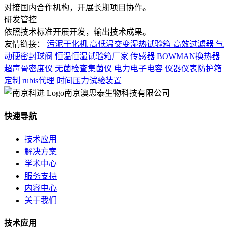
对接国内合作机构，开展长期项目协作。
研发管控
依照技术标准开展开发，输出技术成果。
友情链接：
污泥干化机
高低温交变湿热试验箱
高效过滤器
气
动硬密封球阀
恒温恒湿试验箱厂家
传感器
BOWMAN换热器
超声骨密度仪
无菌检查集菌仪
电力电子电容
仪器仪表防护箱
定制
rubis代理
时间压力试验装置
南京澳思泰生物科技有限公司
快速导航
技术应用
解决方案
学术中心
服务支持
内容中心
关于我们
技术应用