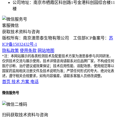
公司地址：南京市栖霞区科创路1号金港科创园综合楼11
楼
客服微信
获取技术资料与咨询
版权所有：南京澳思泰生物有限公司 工信部ICP备案号：
苏
ICP备15032432号-1
隐私政策
使用条款
网站地图
*注：本网站展示的各类检测技术及配套技术方案为澳思泰参与共同研发，
仅供技术交流与展示使用，技术详情咨询请联系对应品牌厂家，不构成任何
医疗诊断、治疗建议或效果保证；技术应用性能、适配场景、使用规范等以
国家药监局相关注册文件及技术说明为准；严禁任何形式的夸大、绝对化表
述，遵守相关合规要求，如有内容偏差，请联系客服人员修改调整。
首页
技术
方案
电话
微信服务号
扫码获取技术资料与咨询