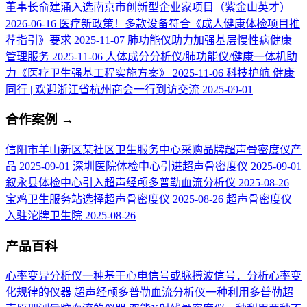
董事长俞建涌入选南京市创新型企业家项目（紫金山英才）
2026-06-16
医疗新政策！多款设备符合《成人健康体检项目推
荐指引》要求
2025-11-07
肺功能仪助力加强基层慢性病健康
管理服务
2025-11-06
人体成分分析仪/肺功能仪/健康一体机助
力《医疗卫生强基工程实施方案》
2025-11-06
科技护航 健康
同行 | 欢迎浙江省杭州商会一行到访交流
2025-09-01
合作案例
→
信阳市羊山新区某社区卫生服务中心采购品牌超声骨密度仪产
品
2025-09-01
深圳医院体检中心引进超声骨密度仪
2025-09-01
叙永县体检中心引入超声经颅多普勒血流分析仪
2025-08-26
宝鸡卫生服务站选择超声骨密度仪
2025-08-26
超声骨密度仪
入驻沱牌卫生院
2025-08-26
产品百科
心率变异分析仪
一种基于心电信号或脉搏波信号，分析心率变
化规律的仪器
超声经颅多普勒血流分析仪
一种利用多普勒超