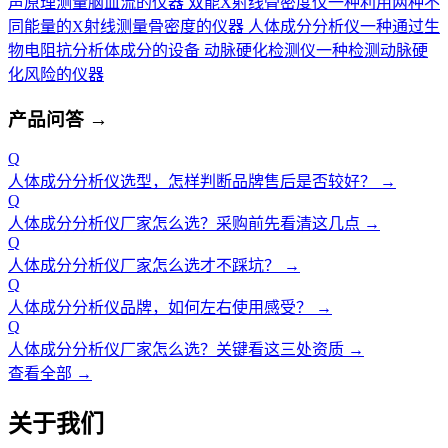
声原理测量脑血流的仪器
双能X射线骨密度仪
一种利用两种不
同能量的X射线测量骨密度的仪器
人体成分分析仪
一种通过生
物电阻抗分析体成分的设备
动脉硬化检测仪
一种检测动脉硬
化风险的仪器
产品问答
→
Q
人体成分分析仪选型，怎样判断品牌售后是否较好？
→
Q
人体成分分析仪厂家怎么选？采购前先看清这几点
→
Q
人体成分分析仪厂家怎么选才不踩坑？
→
Q
人体成分分析仪品牌，如何左右使用感受？
→
Q
人体成分分析仪厂家怎么选？关键看这三处资质
→
查看全部 →
关于我们