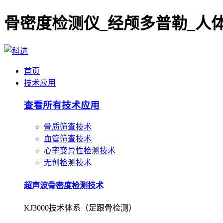
首页
技术应用
查看所有技术应用
骨质筛查技术
血管筛查技术
心率变异性检测技术
无创检测技术
超声波骨密度检测技术
KJ3000技术体系（足跟骨检测）
超声波骨密度检测技术
KJ7000技术体系（桡/胫骨检测）