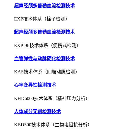
超声经颅多普勒血流检测技术
EXP-9P技术体系（便携式检测）
血管弹性与动脉硬化检测技术
KAS技术体系（四肢动脉检测）
心率变异性检测技术
KHD6000技术体系（精神压力分析）
人体成分无创检测技术
KBD500技术体系（生物电阻抗分析）
肺功能无创检测与评估技术
KPF1000技术体系（压差式检测）