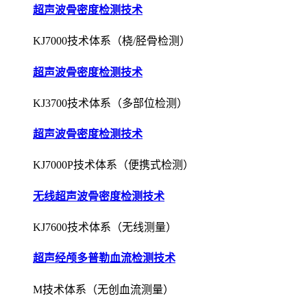
超声波骨密度检测技术
KJ3700技术体系（多部位检测）
超声波骨密度检测技术
KJ7000P技术体系（便携式检测）
无线超声波骨密度检测技术
KJ7600技术体系（无线测量）
超声经颅多普勒血流检测技术
M技术体系（无创血流测量）
超声经颅多普勒血流检测技术
EXP技术体系（栓子检测）