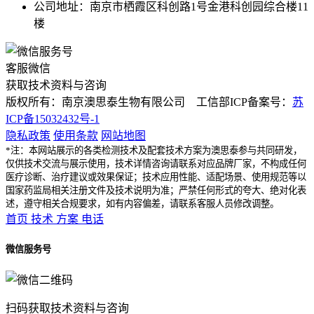
公司地址：南京市栖霞区科创路1号金港科创园综合楼11
楼
客服微信
获取技术资料与咨询
版权所有：南京澳思泰生物有限公司 工信部ICP备案号：
苏
ICP备15032432号-1
隐私政策
使用条款
网站地图
*注：本网站展示的各类检测技术及配套技术方案为澳思泰参与共同研发，
仅供技术交流与展示使用，技术详情咨询请联系对应品牌厂家，不构成任何
医疗诊断、治疗建议或效果保证；技术应用性能、适配场景、使用规范等以
国家药监局相关注册文件及技术说明为准；严禁任何形式的夸大、绝对化表
述，遵守相关合规要求，如有内容偏差，请联系客服人员修改调整。
首页
技术
方案
电话
微信服务号
扫码获取技术资料与咨询