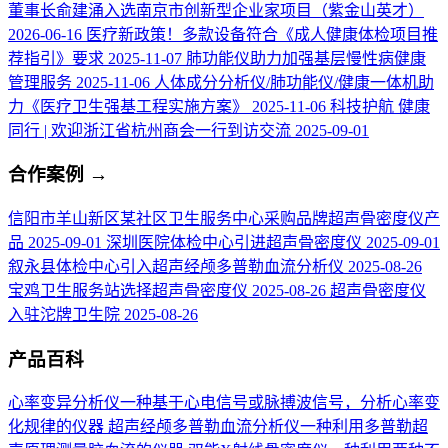
董事长俞建涌入选南京市创新型企业家项目（紫金山英才）
2026-06-16
医疗新政策！多款设备符合《成人健康体检项目推
荐指引》要求
2025-11-07
肺功能仪助力加强基层慢性病健康
管理服务
2025-11-06
人体成分分析仪/肺功能仪/健康一体机助
力《医疗卫生强基工程实施方案》
2025-11-06
科技护航 健康
同行 | 欢迎浙江省杭州商会一行到访交流
2025-09-01
合作案例
→
信阳市羊山新区某社区卫生服务中心采购品牌超声骨密度仪产
品
2025-09-01
深圳医院体检中心引进超声骨密度仪
2025-09-01
叙永县体检中心引入超声经颅多普勒血流分析仪
2025-08-26
宝鸡卫生服务站选择超声骨密度仪
2025-08-26
超声骨密度仪
入驻沱牌卫生院
2025-08-26
产品百科
心率变异分析仪
一种基于心电信号或脉搏波信号，分析心率变
化规律的仪器
超声经颅多普勒血流分析仪
一种利用多普勒超