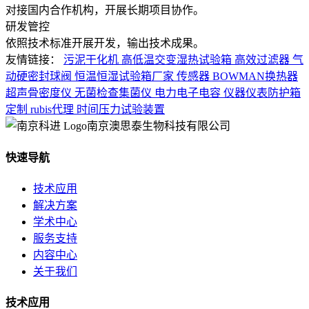
对接国内合作机构，开展长期项目协作。
研发管控
依照技术标准开展开发，输出技术成果。
友情链接：
污泥干化机
高低温交变湿热试验箱
高效过滤器
气
动硬密封球阀
恒温恒湿试验箱厂家
传感器
BOWMAN换热器
超声骨密度仪
无菌检查集菌仪
电力电子电容
仪器仪表防护箱
定制
rubis代理
时间压力试验装置
南京澳思泰生物科技有限公司
快速导航
技术应用
解决方案
学术中心
服务支持
内容中心
关于我们
技术应用