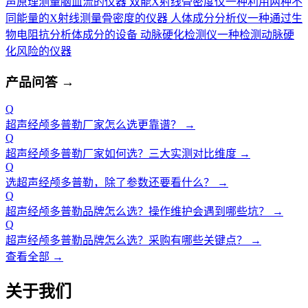
声原理测量脑血流的仪器
双能X射线骨密度仪
一种利用两种不
同能量的X射线测量骨密度的仪器
人体成分分析仪
一种通过生
物电阻抗分析体成分的设备
动脉硬化检测仪
一种检测动脉硬
化风险的仪器
产品问答
→
Q
超声经颅多普勒厂家怎么选更靠谱？
→
Q
超声经颅多普勒厂家如何选？三大实测对比维度
→
Q
选超声经颅多普勒，除了参数还要看什么？
→
Q
超声经颅多普勒品牌怎么选？操作维护会遇到哪些坑？
→
Q
超声经颅多普勒品牌怎么选？采购有哪些关键点？
→
查看全部 →
关于我们