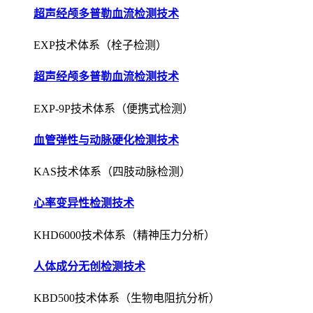
超声经颅多普勒血流检测技术
EXP-9P技术体系（便携式检测）
血管弹性与动脉硬化检测技术
KAS技术体系（四肢动脉检测）
心率变异性检测技术
KHD6000技术体系（精神压力分析）
人体成分无创检测技术
KBD500技术体系（生物电阻抗分析）
肺功能无创检测与评估技术
KPF1000技术体系（压差式检测）