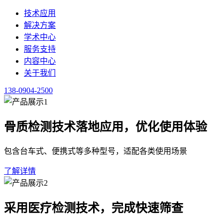
服务支持
内容中心
关于我们
138-0904-2500
产品问答
整理产品常见问题，提供操作方法与处理方案，用于产品使用参
点击咨询肺功能仪 138-0904-2500
首页
/
内容中心
/
产品问答
·
详情
问
肺功能仪采购与操作疑问解析
2026-05-22
·
南京澳思泰生物科技有限公司 · 问答
技术解答
仅供参考