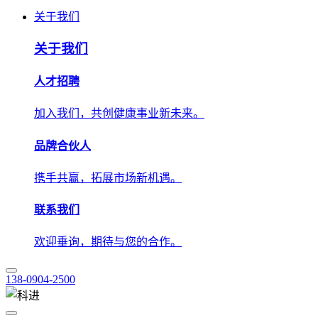
人才招聘
加入我们，共创健康事业新未来。
品牌合伙人
携手共赢，拓展市场新机遇。
联系我们
欢迎垂询，期待与您的合作。
138-0904-2500
技术应用
解决方案
学术中心