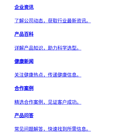
产品百科
详解产品知识，助力科学选型。
健康新闻
关注健康热点，传递权威健康信息。
合作案例
精选合作案例，见证客户成功。
产品问答
常见问题解答，快速找到所需信息。
关于我们
关于我们