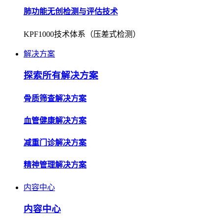
解决方案
探索所有解决方案
骨质筛查解决方案
血管健康解决方案
减重门诊解决方案
精神管理解决方案
内容中心
内容中心
企业资讯
了解公司动态，获取行业最新资讯。