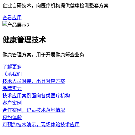
采购
肺功能仪
时，如何根据实际需求选择合适的型号？首先需明
求，用户可参考设备参数表，重点关注重复性测试误差范围、传
器械注册标准，采购时应查验注册证号及合规资质。
操作肺功能仪时，哪些步骤能保障测量稳定性？使用前需进行环
吸，避免急促或中断。设备内置质量控制功能，可自动检测操作
不可用于健康问题检测。
设备日常保养有哪些关键注意事项？定期清洁传感器和呼吸管路
行一次性能检测，校准传感器精度。提供完善的售后服务网络，
肺功能仪
采购选型
保养维护
上一问：超声经颅多普勒血流分析仪如何进
下一问：肺功能仪
相关问答
肺功能仪选购前要看哪些操作细节