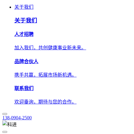
人才招聘
加入我们，共创健康事业新未来。
品牌合伙人
携手共赢，拓展市场新机遇。
联系我们
欢迎垂询，期待与您的合作。
138-0904-2500
技术应用
解决方案
学术中心