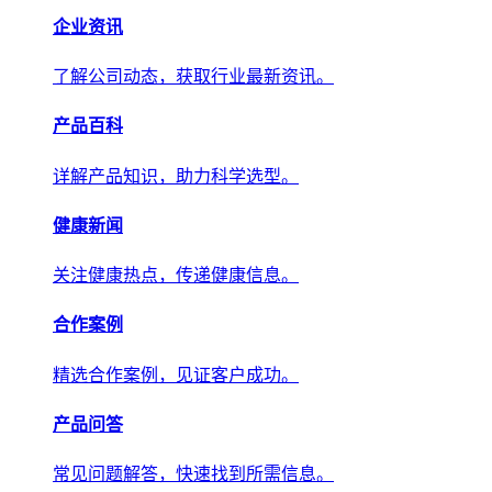
产品百科
详解产品知识，助力科学选型。
健康新闻
关注健康热点，传递权威健康信息。
合作案例
精选合作案例，见证客户成功。
产品问答
常见问题解答，快速找到所需信息。
关于我们
关于我们