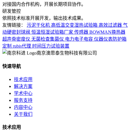
对接国内合作机构，开展长期项目协作。
研发管控
依照技术标准开展开发，输出技术成果。
友情链接：
污泥干化机
高低温交变湿热试验箱
高效过滤器
气
动硬密封球阀
恒温恒湿试验箱厂家
传感器
BOWMAN换热器
超声骨密度仪
无菌检查集菌仪
电力电子电容
仪器仪表防护箱
定制
rubis代理
时间压力试验装置
南京澳思泰生物科技有限公司
快速导航
技术应用
解决方案
学术中心
服务支持
内容中心
关于我们
技术应用