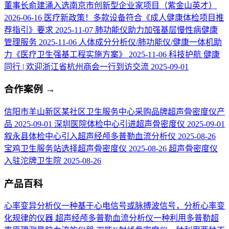
董事长俞建涌入选南京市创新型企业家项目（紫金山英才）
2026-06-16
医疗新政策！多款设备符合《成人健康体检项目推
荐指引》要求
2025-11-07
肺功能仪助力加强基层慢性病健康
管理服务
2025-11-06
人体成分分析仪/肺功能仪/健康一体机助
力《医疗卫生强基工程实施方案》
2025-11-06
科技护航 健康
同行 | 欢迎浙江省杭州商会一行到访交流
2025-09-01
合作案例
→
信阳市羊山新区某社区卫生服务中心采购品牌超声骨密度仪产
品
2025-09-01
深圳医院体检中心引进超声骨密度仪
2025-09-01
叙永县体检中心引入超声经颅多普勒血流分析仪
2025-08-26
宝鸡卫生服务站选择超声骨密度仪
2025-08-26
超声骨密度仪
入驻沱牌卫生院
2025-08-26
产品百科
心率变异分析仪
一种基于心电信号或脉搏波信号，分析心率变
化规律的仪器
超声经颅多普勒血流分析仪
一种利用多普勒超