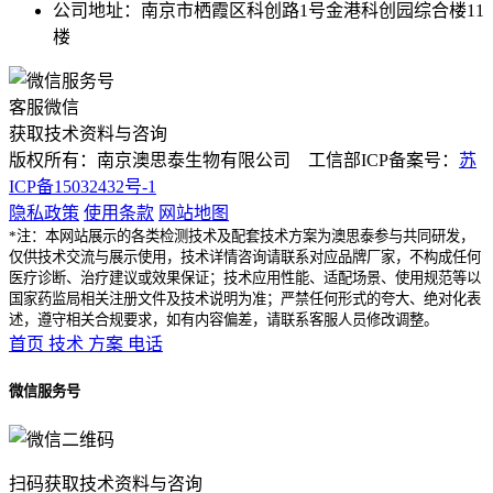
公司地址：南京市栖霞区科创路1号金港科创园综合楼11
楼
客服微信
获取技术资料与咨询
版权所有：南京澳思泰生物有限公司 工信部ICP备案号：
苏
ICP备15032432号-1
隐私政策
使用条款
网站地图
*注：本网站展示的各类检测技术及配套技术方案为澳思泰参与共同研发，
仅供技术交流与展示使用，技术详情咨询请联系对应品牌厂家，不构成任何
医疗诊断、治疗建议或效果保证；技术应用性能、适配场景、使用规范等以
国家药监局相关注册文件及技术说明为准；严禁任何形式的夸大、绝对化表
述，遵守相关合规要求，如有内容偏差，请联系客服人员修改调整。
首页
技术
方案
电话
微信服务号
扫码获取技术资料与咨询