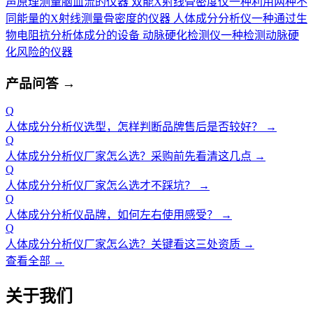
声原理测量脑血流的仪器
双能X射线骨密度仪
一种利用两种不
同能量的X射线测量骨密度的仪器
人体成分分析仪
一种通过生
物电阻抗分析体成分的设备
动脉硬化检测仪
一种检测动脉硬
化风险的仪器
产品问答
→
Q
人体成分分析仪选型，怎样判断品牌售后是否较好？
→
Q
人体成分分析仪厂家怎么选？采购前先看清这几点
→
Q
人体成分分析仪厂家怎么选才不踩坑？
→
Q
人体成分分析仪品牌，如何左右使用感受？
→
Q
人体成分分析仪厂家怎么选？关键看这三处资质
→
查看全部 →
关于我们