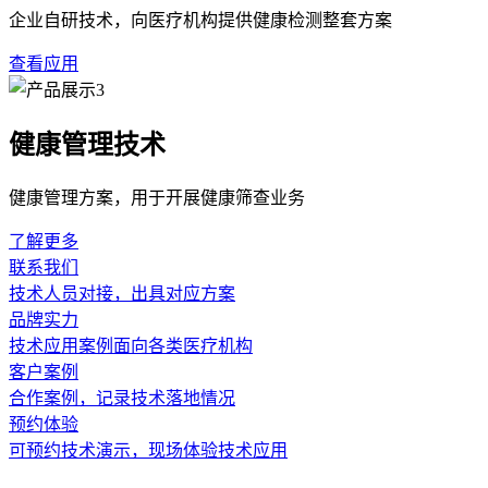
在采购
动脉硬化检测仪
时，首要考量的是设备检测原理的科学性
性状态。品牌的检测设备基于成熟的原理设计，其传感器精度与
备多参数测量能力，以适应不同科室的筛查需求。同时，设备应
操作使用环节的关键在于规范流程与环境控制。动脉硬化检测仪
户逐步完成测量，减少人为误差。使用前需校准设备，保障袖带
注意，设备仅用于数据采集与辅助参考，不能替代专业医疗检测
保养维护与资质售后是保障设备长期稳定运行的重要基础。动脉
户可通过官方渠道申请，保障测量结果的稳定性。在资质方面，
日常使用中，建议建立设备使用日志，记录测量时间与环境条
动脉硬化检测仪
科进
血管评估
上一问：动脉硬化检测仪如何实现稳定测量
下一问：动脉硬化
相关问答