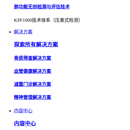
解决方案
探索所有解决方案
骨质筛查解决方案
血管健康解决方案
减重门诊解决方案
精神管理解决方案
内容中心
内容中心
企业资讯
了解公司动态，获取行业最新资讯。