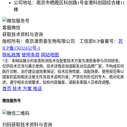
公司地址：南京市栖霞区科创路1号金港科创园综合楼11
楼
客服微信
获取技术资料与咨询
版权所有：南京澳思泰生物有限公司 工信部ICP备案号：
苏
ICP备15032432号-1
隐私政策
使用条款
网站地图
*注：本网站展示的各类检测技术及配套技术方案为澳思泰参与共同研发，
仅供技术交流与展示使用，技术详情咨询请联系对应品牌厂家，不构成任何
医疗诊断、治疗建议或效果保证；技术应用性能、适配场景、使用规范等以
国家药监局相关注册文件及技术说明为准；严禁任何形式的夸大、绝对化表
述，遵守相关合规要求，如有内容偏差，请联系客服人员修改调整。
首页
技术
方案
电话
微信服务号
扫码获取技术资料与咨询