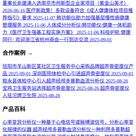
董事长俞建涌入选南京市创新型企业家项目（紫金山英才）
2026-06-16
医疗新政策！多款设备符合《成人健康体检项目推
荐指引》要求
2025-11-07
肺功能仪助力加强基层慢性病健康
管理服务
2025-11-06
人体成分分析仪/肺功能仪/健康一体机助
力《医疗卫生强基工程实施方案》
2025-11-06
科技护航 健康
同行 | 欢迎浙江省杭州商会一行到访交流
2025-09-01
合作案例
→
信阳市羊山新区某社区卫生服务中心采购品牌超声骨密度仪产
品
2025-09-01
深圳医院体检中心引进超声骨密度仪
2025-09-01
叙永县体检中心引入超声经颅多普勒血流分析仪
2025-08-26
宝鸡卫生服务站选择超声骨密度仪
2025-08-26
超声骨密度仪
入驻沱牌卫生院
2025-08-26
产品百科
心率变异分析仪
一种基于心电信号或脉搏波信号，分析心率变
化规律的仪器
超声经颅多普勒血流分析仪
一种利用多普勒超