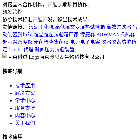
对接国内合作机构，开展长期项目协作。
研发管控
依照技术标准开展开发，输出技术成果。
友情链接：
污泥干化机
高低温交变湿热试验箱
高效过滤器
气
动硬密封球阀
恒温恒湿试验箱厂家
传感器
BOWMAN换热器
超声骨密度仪
无菌检查集菌仪
电力电子电容
仪器仪表防护箱
定制
rubis代理
时间压力试验装置
南京澳思泰生物科技有限公司
快速导航
技术应用
解决方案
学术中心
服务支持
内容中心
关于我们
技术应用