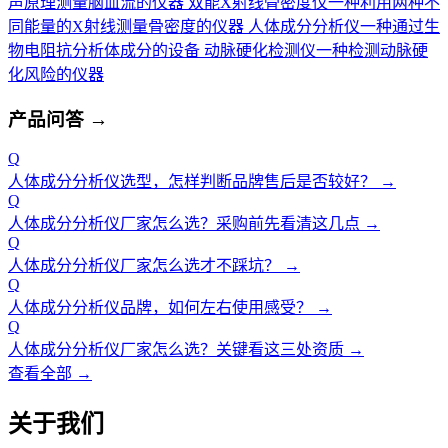
声原理测量脑血流的仪器
双能X射线骨密度仪
一种利用两种不
同能量的X射线测量骨密度的仪器
人体成分分析仪
一种通过生
物电阻抗分析体成分的设备
动脉硬化检测仪
一种检测动脉硬
化风险的仪器
产品问答
→
Q
人体成分分析仪选型，怎样判断品牌售后是否较好？
→
Q
人体成分分析仪厂家怎么选？采购前先看清这几点
→
Q
人体成分分析仪厂家怎么选才不踩坑？
→
Q
人体成分分析仪品牌，如何左右使用感受？
→
Q
人体成分分析仪厂家怎么选？关键看这三处资质
→
查看全部 →
关于我们