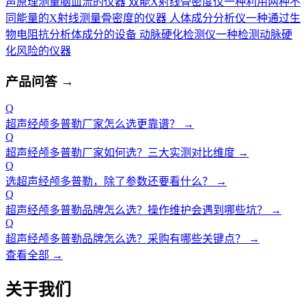
声原理测量脑血流的仪器
双能X射线骨密度仪
一种利用两种不
同能量的X射线测量骨密度的仪器
人体成分分析仪
一种通过生
物电阻抗分析体成分的设备
动脉硬化检测仪
一种检测动脉硬
化风险的仪器
产品问答
→
Q
超声经颅多普勒厂家怎么选更靠谱？
→
Q
超声经颅多普勒厂家如何选？三大实测对比维度
→
Q
选超声经颅多普勒，除了参数还要看什么？
→
Q
超声经颅多普勒品牌怎么选？操作维护会遇到哪些坑？
→
Q
超声经颅多普勒品牌怎么选？采购有哪些关键点？
→
查看全部 →
关于我们