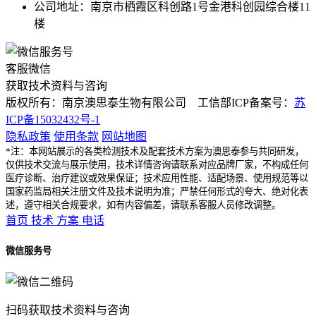
公司地址：南京市栖霞区科创路1号金港科创园综合楼11
楼
客服微信
获取技术资料与咨询
版权所有：南京澳思泰生物有限公司 工信部ICP备案号：
苏
ICP备15032432号-1
隐私政策
使用条款
网站地图
*注：本网站展示的各类检测技术及配套技术方案为澳思泰参与共同研发，
仅供技术交流与展示使用，技术详情咨询请联系对应品牌厂家，不构成任何
医疗诊断、治疗建议或效果保证；技术应用性能、适配场景、使用规范等以
国家药监局相关注册文件及技术说明为准；严禁任何形式的夸大、绝对化表
述，遵守相关合规要求，如有内容偏差，请联系客服人员修改调整。
首页
技术
方案
电话
微信服务号
扫码获取技术资料与咨询