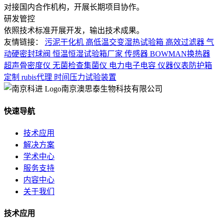
对接国内合作机构，开展长期项目协作。
研发管控
依照技术标准开展开发，输出技术成果。
友情链接：
污泥干化机
高低温交变湿热试验箱
高效过滤器
气
动硬密封球阀
恒温恒湿试验箱厂家
传感器
BOWMAN换热器
超声骨密度仪
无菌检查集菌仪
电力电子电容
仪器仪表防护箱
定制
rubis代理
时间压力试验装置
南京澳思泰生物科技有限公司
快速导航
技术应用
解决方案
学术中心
服务支持
内容中心
关于我们
技术应用