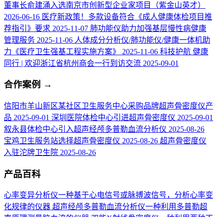
董事长俞建涌入选南京市创新型企业家项目（紫金山英才）
2026-06-16
医疗新政策！多款设备符合《成人健康体检项目推
荐指引》要求
2025-11-07
肺功能仪助力加强基层慢性病健康
管理服务
2025-11-06
人体成分分析仪/肺功能仪/健康一体机助
力《医疗卫生强基工程实施方案》
2025-11-06
科技护航 健康
同行 | 欢迎浙江省杭州商会一行到访交流
2025-09-01
合作案例
→
信阳市羊山新区某社区卫生服务中心采购品牌超声骨密度仪产
品
2025-09-01
深圳医院体检中心引进超声骨密度仪
2025-09-01
叙永县体检中心引入超声经颅多普勒血流分析仪
2025-08-26
宝鸡卫生服务站选择超声骨密度仪
2025-08-26
超声骨密度仪
入驻沱牌卫生院
2025-08-26
产品百科
心率变异分析仪
一种基于心电信号或脉搏波信号，分析心率变
化规律的仪器
超声经颅多普勒血流分析仪
一种利用多普勒超