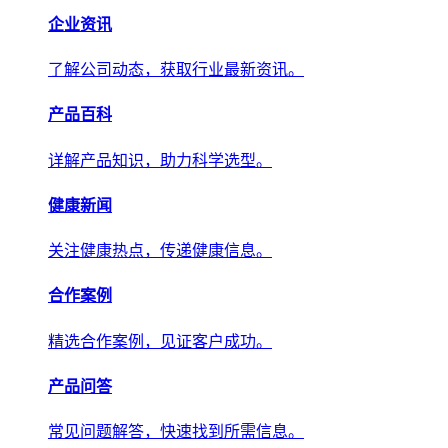
产品百科
详解产品知识，助力科学选型。
健康新闻
关注健康热点，传递权威健康信息。
合作案例
精选合作案例，见证客户成功。
产品问答
常见问题解答，快速找到所需信息。
关于我们
关于我们