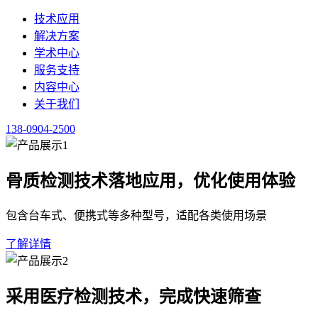
服务支持
内容中心
关于我们
138-0904-2500
产品问答
整理产品常见问题，提供操作方法与处理方案，用于产品使用参
点击咨询肺功能仪 138-0904-2500
首页
/
内容中心
/
产品问答
·
详情
问
肺功能仪采购如何顺应行业智能化趋势
2026-05-26
·
南京澳思泰生物科技有限公司 · 问答
技术解答
仅供参考