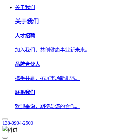
人才招聘
加入我们，共创健康事业新未来。
品牌合伙人
携手共赢，拓展市场新机遇。
联系我们
欢迎垂询，期待与您的合作。
138-0904-2500
技术应用
解决方案
学术中心