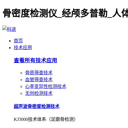
首页
技术应用
查看所有技术应用
骨质筛查技术
血管筛查技术
心率变异性检测技术
无创检测技术
超声波骨密度检测技术
KJ3000技术体系（足跟骨检测）
超声波骨密度检测技术
KJ7000技术体系（桡/胫骨检测）