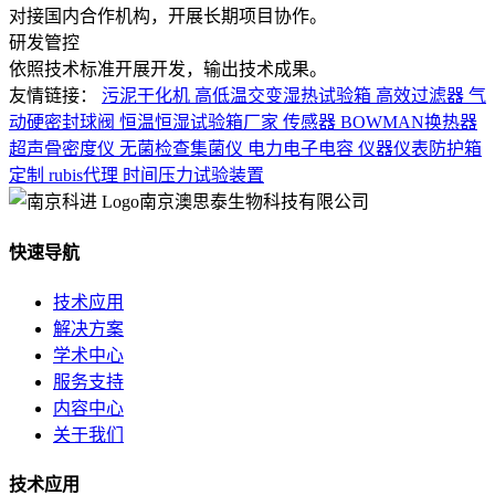
对接国内合作机构，开展长期项目协作。
研发管控
依照技术标准开展开发，输出技术成果。
友情链接：
污泥干化机
高低温交变湿热试验箱
高效过滤器
气
动硬密封球阀
恒温恒湿试验箱厂家
传感器
BOWMAN换热器
超声骨密度仪
无菌检查集菌仪
电力电子电容
仪器仪表防护箱
定制
rubis代理
时间压力试验装置
南京澳思泰生物科技有限公司
快速导航
技术应用
解决方案
学术中心
服务支持
内容中心
关于我们
技术应用