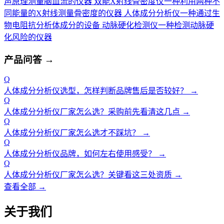
声原理测量脑血流的仪器
双能X射线骨密度仪
一种利用两种不
同能量的X射线测量骨密度的仪器
人体成分分析仪
一种通过生
物电阻抗分析体成分的设备
动脉硬化检测仪
一种检测动脉硬
化风险的仪器
产品问答
→
Q
人体成分分析仪选型，怎样判断品牌售后是否较好？
→
Q
人体成分分析仪厂家怎么选？采购前先看清这几点
→
Q
人体成分分析仪厂家怎么选才不踩坑？
→
Q
人体成分分析仪品牌，如何左右使用感受？
→
Q
人体成分分析仪厂家怎么选？关键看这三处资质
→
查看全部 →
关于我们