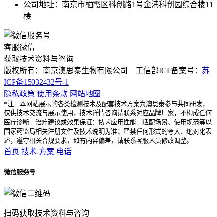
公司地址：南京市栖霞区科创路1号金港科创园综合楼11
楼
客服微信
获取技术资料与咨询
版权所有：南京澳思泰生物有限公司 工信部ICP备案号：
苏
ICP备15032432号-1
隐私政策
使用条款
网站地图
*注：本网站展示的各类检测技术及配套技术方案为澳思泰参与共同研发，
仅供技术交流与展示使用，技术详情咨询请联系对应品牌厂家，不构成任何
医疗诊断、治疗建议或效果保证；技术应用性能、适配场景、使用规范等以
国家药监局相关注册文件及技术说明为准；严禁任何形式的夸大、绝对化表
述，遵守相关合规要求，如有内容偏差，请联系客服人员修改调整。
首页
技术
方案
电话
微信服务号
扫码获取技术资料与咨询