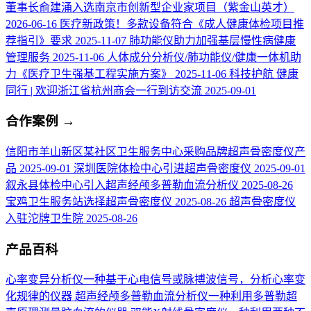
董事长俞建涌入选南京市创新型企业家项目（紫金山英才）
2026-06-16
医疗新政策！多款设备符合《成人健康体检项目推
荐指引》要求
2025-11-07
肺功能仪助力加强基层慢性病健康
管理服务
2025-11-06
人体成分分析仪/肺功能仪/健康一体机助
力《医疗卫生强基工程实施方案》
2025-11-06
科技护航 健康
同行 | 欢迎浙江省杭州商会一行到访交流
2025-09-01
合作案例
→
信阳市羊山新区某社区卫生服务中心采购品牌超声骨密度仪产
品
2025-09-01
深圳医院体检中心引进超声骨密度仪
2025-09-01
叙永县体检中心引入超声经颅多普勒血流分析仪
2025-08-26
宝鸡卫生服务站选择超声骨密度仪
2025-08-26
超声骨密度仪
入驻沱牌卫生院
2025-08-26
产品百科
心率变异分析仪
一种基于心电信号或脉搏波信号，分析心率变
化规律的仪器
超声经颅多普勒血流分析仪
一种利用多普勒超