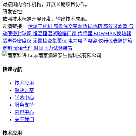
对接国内合作机构，开展长期项目协作。
研发管控
依照技术标准开展开发，输出技术成果。
友情链接：
污泥干化机
高低温交变湿热试验箱
高效过滤器
气
动硬密封球阀
恒温恒湿试验箱厂家
传感器
BOWMAN换热器
超声骨密度仪
无菌检查集菌仪
电力电子电容
仪器仪表防护箱
定制
rubis代理
时间压力试验装置
南京澳思泰生物科技有限公司
快速导航
技术应用
解决方案
学术中心
服务支持
内容中心
关于我们
技术应用