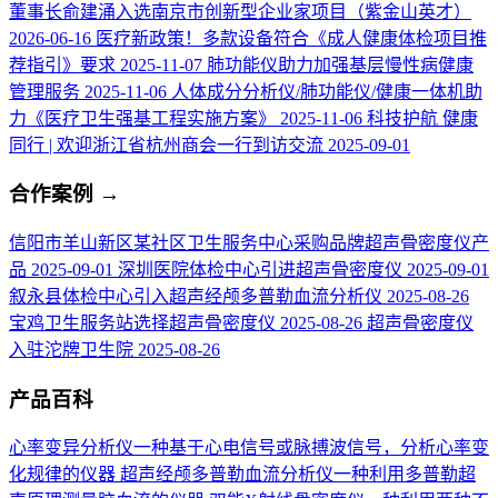
董事长俞建涌入选南京市创新型企业家项目（紫金山英才）
2026-06-16
医疗新政策！多款设备符合《成人健康体检项目推
荐指引》要求
2025-11-07
肺功能仪助力加强基层慢性病健康
管理服务
2025-11-06
人体成分分析仪/肺功能仪/健康一体机助
力《医疗卫生强基工程实施方案》
2025-11-06
科技护航 健康
同行 | 欢迎浙江省杭州商会一行到访交流
2025-09-01
合作案例
→
信阳市羊山新区某社区卫生服务中心采购品牌超声骨密度仪产
品
2025-09-01
深圳医院体检中心引进超声骨密度仪
2025-09-01
叙永县体检中心引入超声经颅多普勒血流分析仪
2025-08-26
宝鸡卫生服务站选择超声骨密度仪
2025-08-26
超声骨密度仪
入驻沱牌卫生院
2025-08-26
产品百科
心率变异分析仪
一种基于心电信号或脉搏波信号，分析心率变
化规律的仪器
超声经颅多普勒血流分析仪
一种利用多普勒超