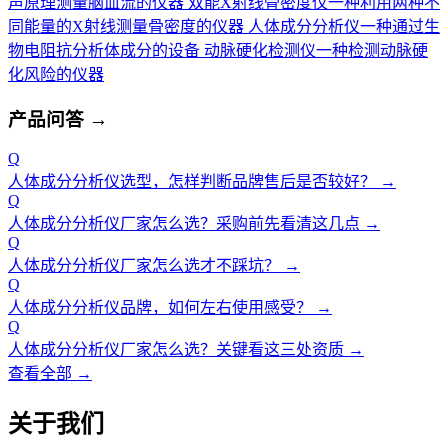
声原理测量脑血流的仪器
双能X射线骨密度仪
一种利用两种不
同能量的X射线测量骨密度的仪器
人体成分分析仪
一种通过生
物电阻抗分析体成分的设备
动脉硬化检测仪
一种检测动脉硬
化风险的仪器
产品问答
→
Q
人体成分分析仪选型，怎样判断品牌售后是否较好？
→
Q
人体成分分析仪厂家怎么选？采购前先看清这几点
→
Q
人体成分分析仪厂家怎么选才不踩坑？
→
Q
人体成分分析仪品牌，如何左右使用感受？
→
Q
人体成分分析仪厂家怎么选？关键看这三处资质
→
查看全部 →
关于我们