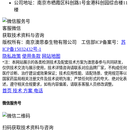
公司地址：南京市栖霞区科创路1号金港科创园综合楼11
楼
客服微信
获取技术资料与咨询
版权所有：南京澳思泰生物有限公司 工信部ICP备案号：
苏
ICP备15032432号-1
隐私政策
使用条款
网站地图
*注：本网站展示的各类检测技术及配套技术方案为澳思泰参与共同研发，
仅供技术交流与展示使用，技术详情咨询请联系对应品牌厂家，不构成任何
医疗诊断、治疗建议或效果保证；技术应用性能、适配场景、使用规范等以
国家药监局相关注册文件及技术说明为准；严禁任何形式的夸大、绝对化表
述，遵守相关合规要求，如有内容偏差，请联系客服人员修改调整。
首页
技术
方案
电话
微信服务号
扫码获取技术资料与咨询