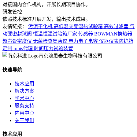
对接国内合作机构，开展长期项目协作。
研发管控
依照技术标准开展开发，输出技术成果。
友情链接：
污泥干化机
高低温交变湿热试验箱
高效过滤器
气
动硬密封球阀
恒温恒湿试验箱厂家
传感器
BOWMAN换热器
超声骨密度仪
无菌检查集菌仪
电力电子电容
仪器仪表防护箱
定制
rubis代理
时间压力试验装置
南京澳思泰生物科技有限公司
快速导航
技术应用
解决方案
学术中心
服务支持
内容中心
关于我们
技术应用