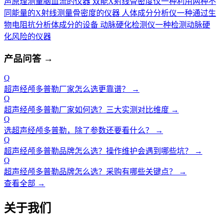
声原理测量脑血流的仪器
双能X射线骨密度仪
一种利用两种不
同能量的X射线测量骨密度的仪器
人体成分分析仪
一种通过生
物电阻抗分析体成分的设备
动脉硬化检测仪
一种检测动脉硬
化风险的仪器
产品问答
→
Q
超声经颅多普勒厂家怎么选更靠谱？
→
Q
超声经颅多普勒厂家如何选？三大实测对比维度
→
Q
选超声经颅多普勒，除了参数还要看什么？
→
Q
超声经颅多普勒品牌怎么选？操作维护会遇到哪些坑？
→
Q
超声经颅多普勒品牌怎么选？采购有哪些关键点？
→
查看全部 →
关于我们