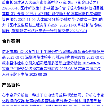
董事长俞建涌入选南京市创新型企业家项目（紫金山英才）
2026-06-16
医疗新政策！多款设备符合《成人健康体检项目推
荐指引》要求
2025-11-07
肺功能仪助力加强基层慢性病健康
管理服务
2025-11-06
人体成分分析仪/肺功能仪/健康一体机助
力《医疗卫生强基工程实施方案》
2025-11-06
科技护航 健康
同行 | 欢迎浙江省杭州商会一行到访交流
2025-09-01
合作案例
→
信阳市羊山新区某社区卫生服务中心采购品牌超声骨密度仪产
品
2025-09-01
深圳医院体检中心引进超声骨密度仪
2025-09-01
叙永县体检中心引入超声经颅多普勒血流分析仪
2025-08-26
宝鸡卫生服务站选择超声骨密度仪
2025-08-26
超声骨密度仪
入驻沱牌卫生院
2025-08-26
产品百科
心率变异分析仪
一种基于心电信号或脉搏波信号，分析心率变
化规律的仪器
超声经颅多普勒血流分析仪
一种利用多普勒超