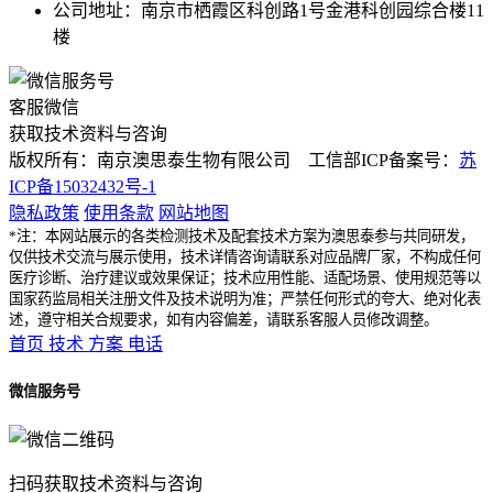
公司地址：南京市栖霞区科创路1号金港科创园综合楼11
楼
客服微信
获取技术资料与咨询
版权所有：南京澳思泰生物有限公司 工信部ICP备案号：
苏
ICP备15032432号-1
隐私政策
使用条款
网站地图
*注：本网站展示的各类检测技术及配套技术方案为澳思泰参与共同研发，
仅供技术交流与展示使用，技术详情咨询请联系对应品牌厂家，不构成任何
医疗诊断、治疗建议或效果保证；技术应用性能、适配场景、使用规范等以
国家药监局相关注册文件及技术说明为准；严禁任何形式的夸大、绝对化表
述，遵守相关合规要求，如有内容偏差，请联系客服人员修改调整。
首页
技术
方案
电话
微信服务号
扫码获取技术资料与咨询