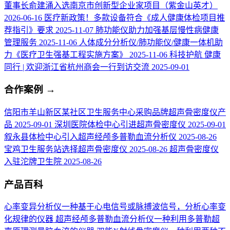
董事长俞建涌入选南京市创新型企业家项目（紫金山英才）
2026-06-16
医疗新政策！多款设备符合《成人健康体检项目推
荐指引》要求
2025-11-07
肺功能仪助力加强基层慢性病健康
管理服务
2025-11-06
人体成分分析仪/肺功能仪/健康一体机助
力《医疗卫生强基工程实施方案》
2025-11-06
科技护航 健康
同行 | 欢迎浙江省杭州商会一行到访交流
2025-09-01
合作案例
→
信阳市羊山新区某社区卫生服务中心采购品牌超声骨密度仪产
品
2025-09-01
深圳医院体检中心引进超声骨密度仪
2025-09-01
叙永县体检中心引入超声经颅多普勒血流分析仪
2025-08-26
宝鸡卫生服务站选择超声骨密度仪
2025-08-26
超声骨密度仪
入驻沱牌卫生院
2025-08-26
产品百科
心率变异分析仪
一种基于心电信号或脉搏波信号，分析心率变
化规律的仪器
超声经颅多普勒血流分析仪
一种利用多普勒超