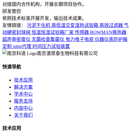
对接国内合作机构，开展长期项目协作。
研发管控
依照技术标准开展开发，输出技术成果。
友情链接：
污泥干化机
高低温交变湿热试验箱
高效过滤器
气
动硬密封球阀
恒温恒湿试验箱厂家
传感器
BOWMAN换热器
超声骨密度仪
无菌检查集菌仪
电力电子电容
仪器仪表防护箱
定制
rubis代理
时间压力试验装置
南京澳思泰生物科技有限公司
快速导航
技术应用
解决方案
学术中心
服务支持
内容中心
关于我们
技术应用