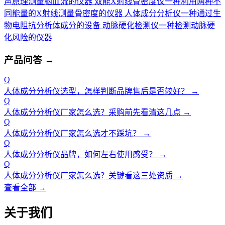
声原理测量脑血流的仪器
双能X射线骨密度仪
一种利用两种不
同能量的X射线测量骨密度的仪器
人体成分分析仪
一种通过生
物电阻抗分析体成分的设备
动脉硬化检测仪
一种检测动脉硬
化风险的仪器
产品问答
→
Q
人体成分分析仪选型，怎样判断品牌售后是否较好？
→
Q
人体成分分析仪厂家怎么选？采购前先看清这几点
→
Q
人体成分分析仪厂家怎么选才不踩坑？
→
Q
人体成分分析仪品牌，如何左右使用感受？
→
Q
人体成分分析仪厂家怎么选？关键看这三处资质
→
查看全部 →
关于我们