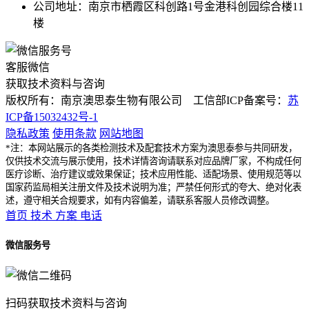
公司地址：南京市栖霞区科创路1号金港科创园综合楼11
楼
客服微信
获取技术资料与咨询
版权所有：南京澳思泰生物有限公司 工信部ICP备案号：
苏
ICP备15032432号-1
隐私政策
使用条款
网站地图
*注：本网站展示的各类检测技术及配套技术方案为澳思泰参与共同研发，
仅供技术交流与展示使用，技术详情咨询请联系对应品牌厂家，不构成任何
医疗诊断、治疗建议或效果保证；技术应用性能、适配场景、使用规范等以
国家药监局相关注册文件及技术说明为准；严禁任何形式的夸大、绝对化表
述，遵守相关合规要求，如有内容偏差，请联系客服人员修改调整。
首页
技术
方案
电话
微信服务号
扫码获取技术资料与咨询