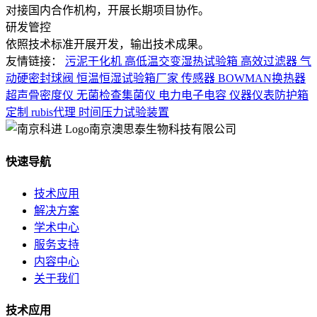
对接国内合作机构，开展长期项目协作。
研发管控
依照技术标准开展开发，输出技术成果。
友情链接：
污泥干化机
高低温交变湿热试验箱
高效过滤器
气
动硬密封球阀
恒温恒湿试验箱厂家
传感器
BOWMAN换热器
超声骨密度仪
无菌检查集菌仪
电力电子电容
仪器仪表防护箱
定制
rubis代理
时间压力试验装置
南京澳思泰生物科技有限公司
快速导航
技术应用
解决方案
学术中心
服务支持
内容中心
关于我们
技术应用