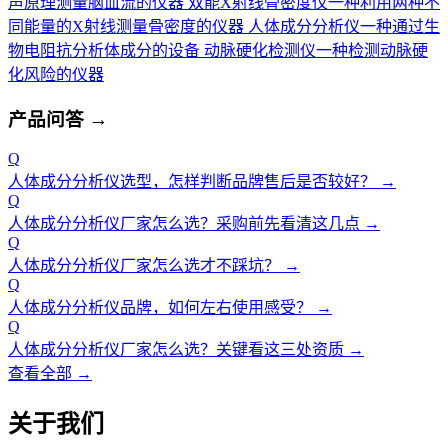
声原理测量脑血流的仪器
双能X射线骨密度仪
一种利用两种不
同能量的X射线测量骨密度的仪器
人体成分分析仪
一种通过生
物电阻抗分析体成分的设备
动脉硬化检测仪
一种检测动脉硬
化风险的仪器
产品问答
→
Q
人体成分分析仪选型，怎样判断品牌售后是否较好？
→
Q
人体成分分析仪厂家怎么选？采购前先看清这几点
→
Q
人体成分分析仪厂家怎么选才不踩坑？
→
Q
人体成分分析仪品牌，如何左右使用感受？
→
Q
人体成分分析仪厂家怎么选？关键看这三处资质
→
查看全部 →
关于我们