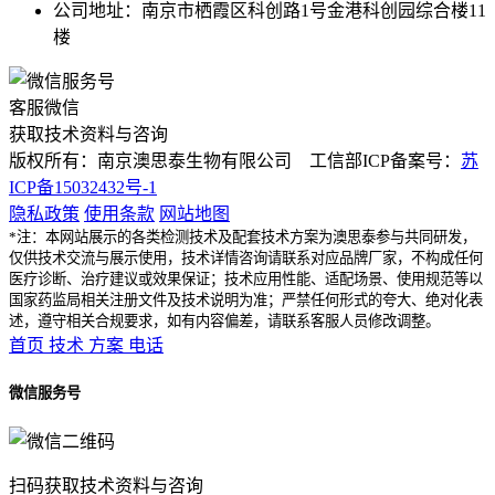
公司地址：南京市栖霞区科创路1号金港科创园综合楼11
楼
客服微信
获取技术资料与咨询
版权所有：南京澳思泰生物有限公司 工信部ICP备案号：
苏
ICP备15032432号-1
隐私政策
使用条款
网站地图
*注：本网站展示的各类检测技术及配套技术方案为澳思泰参与共同研发，
仅供技术交流与展示使用，技术详情咨询请联系对应品牌厂家，不构成任何
医疗诊断、治疗建议或效果保证；技术应用性能、适配场景、使用规范等以
国家药监局相关注册文件及技术说明为准；严禁任何形式的夸大、绝对化表
述，遵守相关合规要求，如有内容偏差，请联系客服人员修改调整。
首页
技术
方案
电话
微信服务号
扫码获取技术资料与咨询