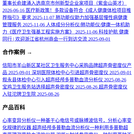
董事长俞建涌入选南京市创新型企业家项目（紫金山英才）
2026-06-16
医疗新政策！多款设备符合《成人健康体检项目推
荐指引》要求
2025-11-07
肺功能仪助力加强基层慢性病健康
管理服务
2025-11-06
人体成分分析仪/肺功能仪/健康一体机助
力《医疗卫生强基工程实施方案》
2025-11-06
科技护航 健康
同行 | 欢迎浙江省杭州商会一行到访交流
2025-09-01
合作案例
→
信阳市羊山新区某社区卫生服务中心采购品牌超声骨密度仪产
品
2025-09-01
深圳医院体检中心引进超声骨密度仪
2025-09-01
叙永县体检中心引入超声经颅多普勒血流分析仪
2025-08-26
宝鸡卫生服务站选择超声骨密度仪
2025-08-26
超声骨密度仪
入驻沱牌卫生院
2025-08-26
产品百科
心率变异分析仪
一种基于心电信号或脉搏波信号，分析心率变
化规律的仪器
超声经颅多普勒血流分析仪
一种利用多普勒超