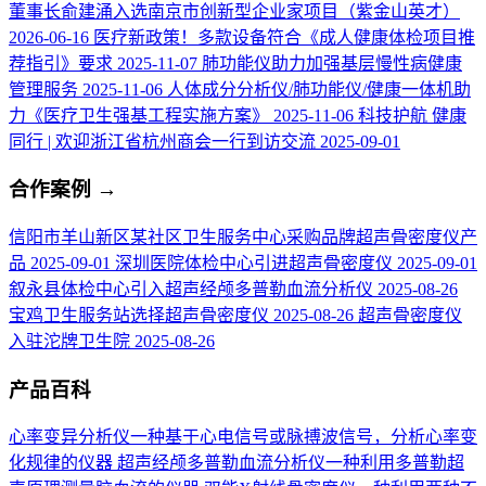
董事长俞建涌入选南京市创新型企业家项目（紫金山英才）
2026-06-16
医疗新政策！多款设备符合《成人健康体检项目推
荐指引》要求
2025-11-07
肺功能仪助力加强基层慢性病健康
管理服务
2025-11-06
人体成分分析仪/肺功能仪/健康一体机助
力《医疗卫生强基工程实施方案》
2025-11-06
科技护航 健康
同行 | 欢迎浙江省杭州商会一行到访交流
2025-09-01
合作案例
→
信阳市羊山新区某社区卫生服务中心采购品牌超声骨密度仪产
品
2025-09-01
深圳医院体检中心引进超声骨密度仪
2025-09-01
叙永县体检中心引入超声经颅多普勒血流分析仪
2025-08-26
宝鸡卫生服务站选择超声骨密度仪
2025-08-26
超声骨密度仪
入驻沱牌卫生院
2025-08-26
产品百科
心率变异分析仪
一种基于心电信号或脉搏波信号，分析心率变
化规律的仪器
超声经颅多普勒血流分析仪
一种利用多普勒超