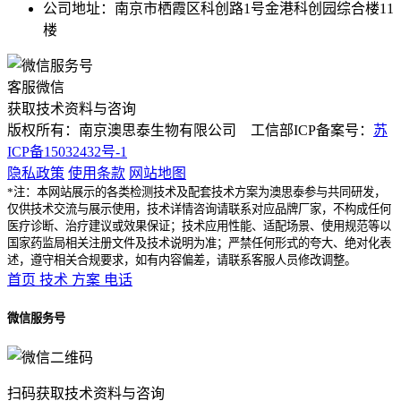
公司地址：南京市栖霞区科创路1号金港科创园综合楼11
楼
客服微信
获取技术资料与咨询
版权所有：南京澳思泰生物有限公司 工信部ICP备案号：
苏
ICP备15032432号-1
隐私政策
使用条款
网站地图
*注：本网站展示的各类检测技术及配套技术方案为澳思泰参与共同研发，
仅供技术交流与展示使用，技术详情咨询请联系对应品牌厂家，不构成任何
医疗诊断、治疗建议或效果保证；技术应用性能、适配场景、使用规范等以
国家药监局相关注册文件及技术说明为准；严禁任何形式的夸大、绝对化表
述，遵守相关合规要求，如有内容偏差，请联系客服人员修改调整。
首页
技术
方案
电话
微信服务号
扫码获取技术资料与咨询