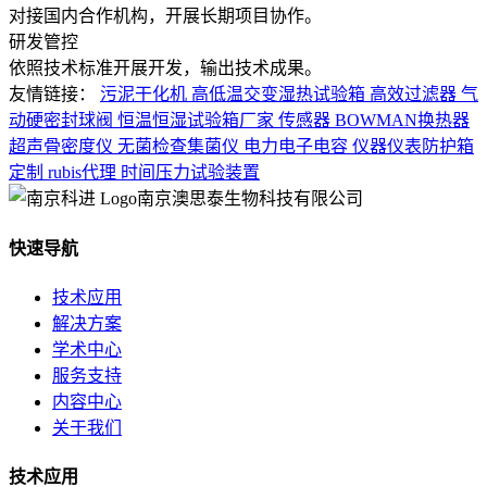
对接国内合作机构，开展长期项目协作。
研发管控
依照技术标准开展开发，输出技术成果。
友情链接：
污泥干化机
高低温交变湿热试验箱
高效过滤器
气
动硬密封球阀
恒温恒湿试验箱厂家
传感器
BOWMAN换热器
超声骨密度仪
无菌检查集菌仪
电力电子电容
仪器仪表防护箱
定制
rubis代理
时间压力试验装置
南京澳思泰生物科技有限公司
快速导航
技术应用
解决方案
学术中心
服务支持
内容中心
关于我们
技术应用