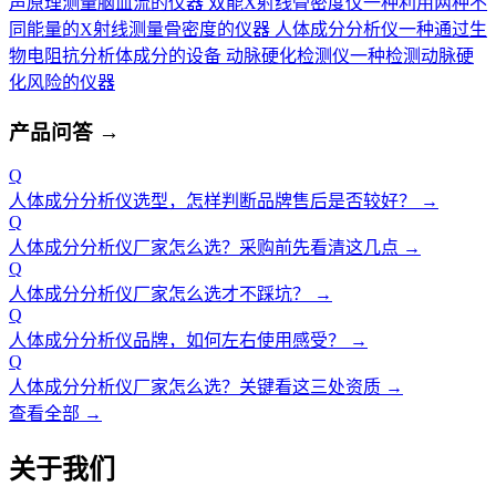
声原理测量脑血流的仪器
双能X射线骨密度仪
一种利用两种不
同能量的X射线测量骨密度的仪器
人体成分分析仪
一种通过生
物电阻抗分析体成分的设备
动脉硬化检测仪
一种检测动脉硬
化风险的仪器
产品问答
→
Q
人体成分分析仪选型，怎样判断品牌售后是否较好？
→
Q
人体成分分析仪厂家怎么选？采购前先看清这几点
→
Q
人体成分分析仪厂家怎么选才不踩坑？
→
Q
人体成分分析仪品牌，如何左右使用感受？
→
Q
人体成分分析仪厂家怎么选？关键看这三处资质
→
查看全部 →
关于我们