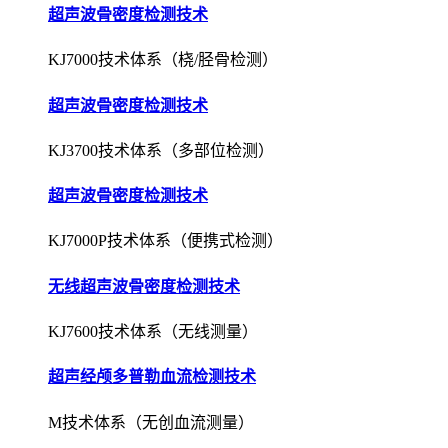
超声波骨密度检测技术
KJ3700技术体系（多部位检测）
超声波骨密度检测技术
KJ7000P技术体系（便携式检测）
无线超声波骨密度检测技术
KJ7600技术体系（无线测量）
超声经颅多普勒血流检测技术
M技术体系（无创血流测量）
超声经颅多普勒血流检测技术
EXP技术体系（栓子检测）