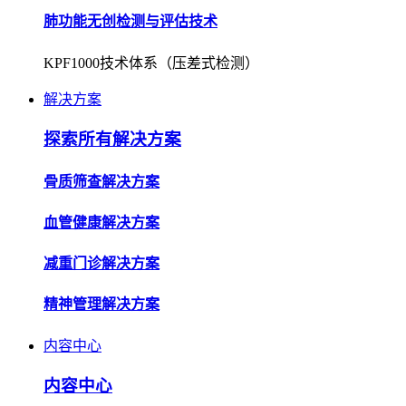
解决方案
探索所有解决方案
骨质筛查解决方案
血管健康解决方案
减重门诊解决方案
精神管理解决方案
内容中心
内容中心
企业资讯
了解公司动态，获取行业最新资讯。