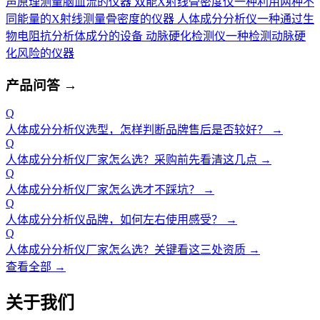
声原理测量脑血流的仪器
双能X射线骨密度仪
一种利用两种不
同能量的X射线测量骨密度的仪器
人体成分分析仪
一种通过生
物电阻抗分析体成分的设备
动脉硬化检测仪
一种检测动脉硬
化风险的仪器
产品问答
→
Q
人体成分分析仪选型，怎样判断品牌售后是否较好？
→
Q
人体成分分析仪厂家怎么选？采购前先看清这几点
→
Q
人体成分分析仪厂家怎么选才不踩坑？
→
Q
人体成分分析仪品牌，如何左右使用感受？
→
Q
人体成分分析仪厂家怎么选？关键看这三处资质
→
查看全部 →
关于我们