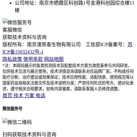
公司地址：南京市栖霞区科创路1号金港科创园综合楼11
楼
客服微信
获取技术资料与咨询
版权所有：南京澳思泰生物有限公司 工信部ICP备案号：
苏
ICP备15032432号-1
隐私政策
使用条款
网站地图
*注：本网站展示的各类检测技术及配套技术方案为澳思泰参与共同研发，
仅供技术交流与展示使用，技术详情咨询请联系对应品牌厂家，不构成任何
医疗诊断、治疗建议或效果保证；技术应用性能、适配场景、使用规范等以
国家药监局相关注册文件及技术说明为准；严禁任何形式的夸大、绝对化表
述，遵守相关合规要求，如有内容偏差，请联系客服人员修改调整。
首页
技术
方案
电话
微信服务号
扫码获取技术资料与咨询