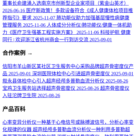
董事长俞建涌入选南京市创新型企业家项目（紫金山英才）
2026-06-16
医疗新政策！多款设备符合《成人健康体检项目推
荐指引》要求
2025-11-07
肺功能仪助力加强基层慢性病健康
管理服务
2025-11-06
人体成分分析仪/肺功能仪/健康一体机助
力《医疗卫生强基工程实施方案》
2025-11-06
科技护航 健康
同行 | 欢迎浙江省杭州商会一行到访交流
2025-09-01
合作案例
→
信阳市羊山新区某社区卫生服务中心采购品牌超声骨密度仪产
品
2025-09-01
深圳医院体检中心引进超声骨密度仪
2025-09-01
叙永县体检中心引入超声经颅多普勒血流分析仪
2025-08-26
宝鸡卫生服务站选择超声骨密度仪
2025-08-26
超声骨密度仪
入驻沱牌卫生院
2025-08-26
产品百科
心率变异分析仪
一种基于心电信号或脉搏波信号，分析心率变
化规律的仪器
超声经颅多普勒血流分析仪
一种利用多普勒超