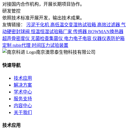
对接国内合作机构，开展长期项目协作。
研发管控
依照技术标准开展开发，输出技术成果。
友情链接：
污泥干化机
高低温交变湿热试验箱
高效过滤器
气
动硬密封球阀
恒温恒湿试验箱厂家
传感器
BOWMAN换热器
超声骨密度仪
无菌检查集菌仪
电力电子电容
仪器仪表防护箱
定制
rubis代理
时间压力试验装置
南京澳思泰生物科技有限公司
快速导航
技术应用
解决方案
学术中心
服务支持
内容中心
关于我们
技术应用