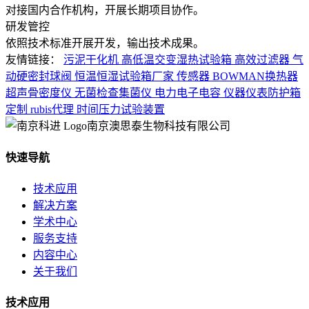
对接国内合作机构，开展长期项目协作。
研发管控
依照技术标准开展开发，输出技术成果。
友情链接：
污泥干化机
高低温交变湿热试验箱
高效过滤器
气
动硬密封球阀
恒温恒湿试验箱厂家
传感器
BOWMAN换热器
超声骨密度仪
无菌检查集菌仪
电力电子电容
仪器仪表防护箱
定制
rubis代理
时间压力试验装置
南京澳思泰生物科技有限公司
快速导航
技术应用
解决方案
学术中心
服务支持
内容中心
关于我们
技术应用