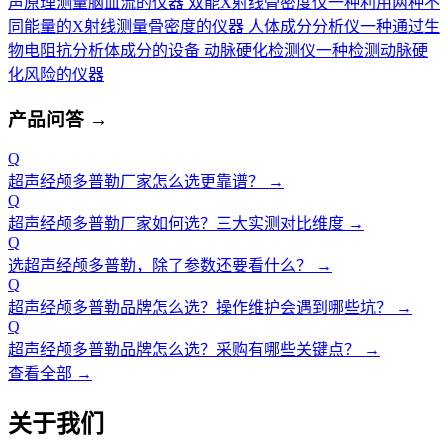
声原理测量脑血流的仪器
双能X射线骨密度仪
一种利用两种不
同能量的X射线测量骨密度的仪器
人体成分分析仪
一种通过生
物电阻抗分析体成分的设备
动脉硬化检测仪
一种检测动脉硬
化风险的仪器
产品问答
→
Q
超声经颅多普勒厂家怎么选更靠谱？
→
Q
超声经颅多普勒厂家如何选？三大实测对比维度
→
Q
选超声经颅多普勒，除了参数还要看什么？
→
Q
超声经颅多普勒品牌怎么选？操作维护会遇到哪些坑？
→
Q
超声经颅多普勒品牌怎么选？采购有哪些关键点？
→
查看全部 →
关于我们