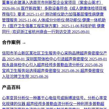
董事长俞建涌入选南京市创新型企业家项目（紫金山英才）
2026-06-16
医疗新政策！多款设备符合《成人健康体检项目推
荐指引》要求
2025-11-07
肺功能仪助力加强基层慢性病健康
管理服务
2025-11-06
人体成分分析仪/肺功能仪/健康一体机助
力《医疗卫生强基工程实施方案》
2025-11-06
科技护航 健康
同行 | 欢迎浙江省杭州商会一行到访交流
2025-09-01
合作案例
→
信阳市羊山新区某社区卫生服务中心采购品牌超声骨密度仪产
品
2025-09-01
深圳医院体检中心引进超声骨密度仪
2025-09-01
叙永县体检中心引入超声经颅多普勒血流分析仪
2025-08-26
宝鸡卫生服务站选择超声骨密度仪
2025-08-26
超声骨密度仪
入驻沱牌卫生院
2025-08-26
产品百科
心率变异分析仪
一种基于心电信号或脉搏波信号，分析心率变
化规律的仪器
超声经颅多普勒血流分析仪
一种利用多普勒超