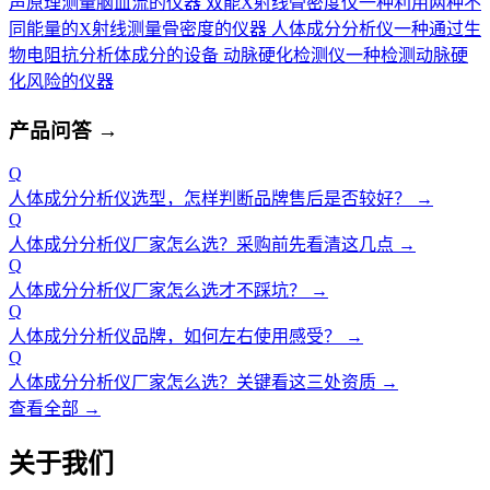
声原理测量脑血流的仪器
双能X射线骨密度仪
一种利用两种不
同能量的X射线测量骨密度的仪器
人体成分分析仪
一种通过生
物电阻抗分析体成分的设备
动脉硬化检测仪
一种检测动脉硬
化风险的仪器
产品问答
→
Q
人体成分分析仪选型，怎样判断品牌售后是否较好？
→
Q
人体成分分析仪厂家怎么选？采购前先看清这几点
→
Q
人体成分分析仪厂家怎么选才不踩坑？
→
Q
人体成分分析仪品牌，如何左右使用感受？
→
Q
人体成分分析仪厂家怎么选？关键看这三处资质
→
查看全部 →
关于我们