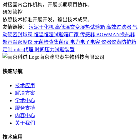
对接国内合作机构，开展长期项目协作。
研发管控
依照技术标准开展开发，输出技术成果。
友情链接：
污泥干化机
高低温交变湿热试验箱
高效过滤器
气
动硬密封球阀
恒温恒湿试验箱厂家
传感器
BOWMAN换热器
超声骨密度仪
无菌检查集菌仪
电力电子电容
仪器仪表防护箱
定制
rubis代理
时间压力试验装置
南京澳思泰生物科技有限公司
快速导航
技术应用
解决方案
学术中心
服务支持
内容中心
关于我们
技术应用