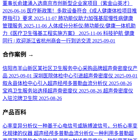
董事长俞建涌入选南京市创新型企业家项目（紫金山英才）
2026-06-16
医疗新政策！多款设备符合《成人健康体检项目推
荐指引》要求
2025-11-07
肺功能仪助力加强基层慢性病健康
管理服务
2025-11-06
人体成分分析仪/肺功能仪/健康一体机助
力《医疗卫生强基工程实施方案》
2025-11-06
科技护航 健康
同行 | 欢迎浙江省杭州商会一行到访交流
2025-09-01
合作案例
→
信阳市羊山新区某社区卫生服务中心采购品牌超声骨密度仪产
品
2025-09-01
深圳医院体检中心引进超声骨密度仪
2025-09-01
叙永县体检中心引入超声经颅多普勒血流分析仪
2025-08-26
宝鸡卫生服务站选择超声骨密度仪
2025-08-26
超声骨密度仪
入驻沱牌卫生院
2025-08-26
产品百科
心率变异分析仪
一种基于心电信号或脉搏波信号，分析心率变
化规律的仪器
超声经颅多普勒血流分析仪
一种利用多普勒超