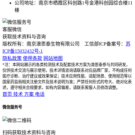
公司地址：南京市栖霞区科创路1号金港科创园综合楼11
楼
客服微信
获取技术资料与咨询
版权所有：南京澳思泰生物有限公司 工信部ICP备案号：
苏
ICP备15032432号-1
隐私政策
使用条款
网站地图
*注：本网站展示的各类检测技术及配套技术方案为澳思泰参与共同研发，
仅供技术交流与展示使用，技术详情咨询请联系对应品牌厂家，不构成任何
医疗诊断、治疗建议或效果保证；技术应用性能、适配场景、使用规范等以
国家药监局相关注册文件及技术说明为准；严禁任何形式的夸大、绝对化表
述，遵守相关合规要求，如有内容偏差，请联系客服人员修改调整。
首页
技术
方案
电话
微信服务号
扫码获取技术资料与咨询