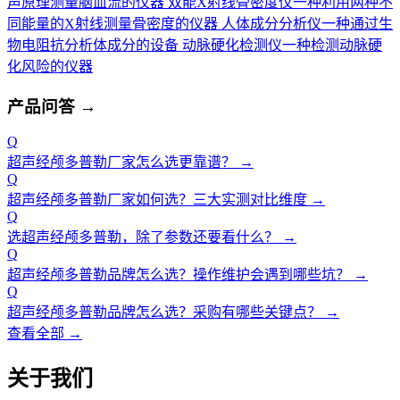
声原理测量脑血流的仪器
双能X射线骨密度仪
一种利用两种不
同能量的X射线测量骨密度的仪器
人体成分分析仪
一种通过生
物电阻抗分析体成分的设备
动脉硬化检测仪
一种检测动脉硬
化风险的仪器
产品问答
→
Q
超声经颅多普勒厂家怎么选更靠谱？
→
Q
超声经颅多普勒厂家如何选？三大实测对比维度
→
Q
选超声经颅多普勒，除了参数还要看什么？
→
Q
超声经颅多普勒品牌怎么选？操作维护会遇到哪些坑？
→
Q
超声经颅多普勒品牌怎么选？采购有哪些关键点？
→
查看全部 →
关于我们