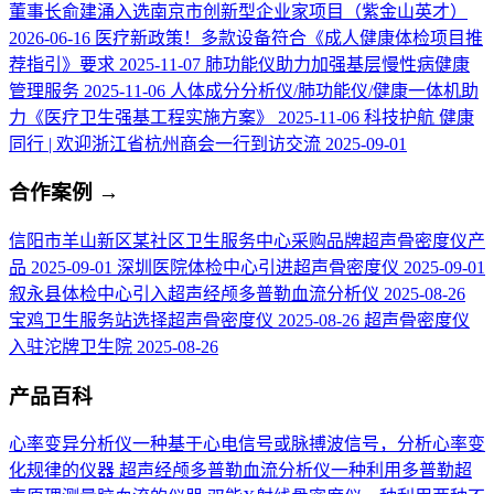
董事长俞建涌入选南京市创新型企业家项目（紫金山英才）
2026-06-16
医疗新政策！多款设备符合《成人健康体检项目推
荐指引》要求
2025-11-07
肺功能仪助力加强基层慢性病健康
管理服务
2025-11-06
人体成分分析仪/肺功能仪/健康一体机助
力《医疗卫生强基工程实施方案》
2025-11-06
科技护航 健康
同行 | 欢迎浙江省杭州商会一行到访交流
2025-09-01
合作案例
→
信阳市羊山新区某社区卫生服务中心采购品牌超声骨密度仪产
品
2025-09-01
深圳医院体检中心引进超声骨密度仪
2025-09-01
叙永县体检中心引入超声经颅多普勒血流分析仪
2025-08-26
宝鸡卫生服务站选择超声骨密度仪
2025-08-26
超声骨密度仪
入驻沱牌卫生院
2025-08-26
产品百科
心率变异分析仪
一种基于心电信号或脉搏波信号，分析心率变
化规律的仪器
超声经颅多普勒血流分析仪
一种利用多普勒超