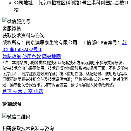
公司地址：南京市栖霞区科创路1号金港科创园综合楼11
楼
客服微信
获取技术资料与咨询
版权所有：南京澳思泰生物有限公司 工信部ICP备案号：
苏
ICP备15032432号-1
隐私政策
使用条款
网站地图
*注：本网站展示的各类检测技术及配套技术方案为澳思泰参与共同研发，
仅供技术交流与展示使用，技术详情咨询请联系对应品牌厂家，不构成任何
医疗诊断、治疗建议或效果保证；技术应用性能、适配场景、使用规范等以
国家药监局相关注册文件及技术说明为准；严禁任何形式的夸大、绝对化表
述，遵守相关合规要求，如有内容偏差，请联系客服人员修改调整。
首页
技术
方案
电话
微信服务号
扫码获取技术资料与咨询