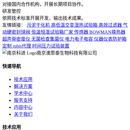
对接国内合作机构，开展长期项目协作。
研发管控
依照技术标准开展开发，输出技术成果。
友情链接：
污泥干化机
高低温交变湿热试验箱
高效过滤器
气
动硬密封球阀
恒温恒湿试验箱厂家
传感器
BOWMAN换热器
超声骨密度仪
无菌检查集菌仪
电力电子电容
仪器仪表防护箱
定制
rubis代理
时间压力试验装置
南京澳思泰生物科技有限公司
快速导航
技术应用
解决方案
学术中心
服务支持
内容中心
关于我们
技术应用