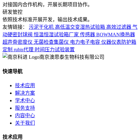
对接国内合作机构，开展长期项目协作。
研发管控
依照技术标准开展开发，输出技术成果。
友情链接：
污泥干化机
高低温交变湿热试验箱
高效过滤器
气
动硬密封球阀
恒温恒湿试验箱厂家
传感器
BOWMAN换热器
超声骨密度仪
无菌检查集菌仪
电力电子电容
仪器仪表防护箱
定制
rubis代理
时间压力试验装置
南京澳思泰生物科技有限公司
快速导航
技术应用
解决方案
学术中心
服务支持
内容中心
关于我们
技术应用