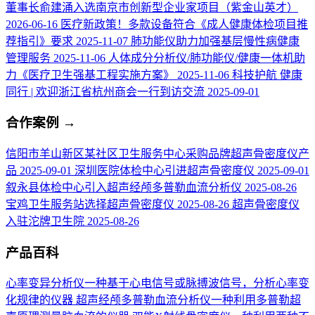
董事长俞建涌入选南京市创新型企业家项目（紫金山英才）
2026-06-16
医疗新政策！多款设备符合《成人健康体检项目推
荐指引》要求
2025-11-07
肺功能仪助力加强基层慢性病健康
管理服务
2025-11-06
人体成分分析仪/肺功能仪/健康一体机助
力《医疗卫生强基工程实施方案》
2025-11-06
科技护航 健康
同行 | 欢迎浙江省杭州商会一行到访交流
2025-09-01
合作案例
→
信阳市羊山新区某社区卫生服务中心采购品牌超声骨密度仪产
品
2025-09-01
深圳医院体检中心引进超声骨密度仪
2025-09-01
叙永县体检中心引入超声经颅多普勒血流分析仪
2025-08-26
宝鸡卫生服务站选择超声骨密度仪
2025-08-26
超声骨密度仪
入驻沱牌卫生院
2025-08-26
产品百科
心率变异分析仪
一种基于心电信号或脉搏波信号，分析心率变
化规律的仪器
超声经颅多普勒血流分析仪
一种利用多普勒超