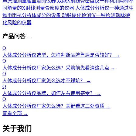
声原理测量脑血流的仪器
双能X射线骨密度仪
一种利用两种不
同能量的X射线测量骨密度的仪器
人体成分分析仪
一种通过生
物电阻抗分析体成分的设备
动脉硬化检测仪
一种检测动脉硬
化风险的仪器
产品问答
→
Q
人体成分分析仪选型，怎样判断品牌售后是否较好？
→
Q
人体成分分析仪厂家怎么选？采购前先看清这几点
→
Q
人体成分分析仪厂家怎么选才不踩坑？
→
Q
人体成分分析仪品牌，如何左右使用感受？
→
Q
人体成分分析仪厂家怎么选？关键看这三处资质
→
查看全部 →
关于我们