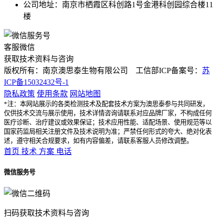
公司地址：南京市栖霞区科创路1号金港科创园综合楼11
楼
客服微信
获取技术资料与咨询
版权所有：南京澳思泰生物有限公司 工信部ICP备案号：
苏
ICP备15032432号-1
隐私政策
使用条款
网站地图
*注：本网站展示的各类检测技术及配套技术方案为澳思泰参与共同研发，
仅供技术交流与展示使用，技术详情咨询请联系对应品牌厂家，不构成任何
医疗诊断、治疗建议或效果保证；技术应用性能、适配场景、使用规范等以
国家药监局相关注册文件及技术说明为准；严禁任何形式的夸大、绝对化表
述，遵守相关合规要求，如有内容偏差，请联系客服人员修改调整。
首页
技术
方案
电话
微信服务号
扫码获取技术资料与咨询