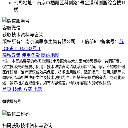
公司地址：南京市栖霞区科创路1号金港科创园综合楼11
楼
客服微信
获取技术资料与咨询
版权所有：南京澳思泰生物有限公司 工信部ICP备案号：
苏
ICP备15032432号-1
隐私政策
使用条款
网站地图
*注：本网站展示的各类检测技术及配套技术方案为澳思泰参与共同研发，
仅供技术交流与展示使用，技术详情咨询请联系对应品牌厂家，不构成任何
医疗诊断、治疗建议或效果保证；技术应用性能、适配场景、使用规范等以
国家药监局相关注册文件及技术说明为准；严禁任何形式的夸大、绝对化表
述，遵守相关合规要求，如有内容偏差，请联系客服人员修改调整。
首页
技术
方案
电话
微信服务号
扫码获取技术资料与咨询