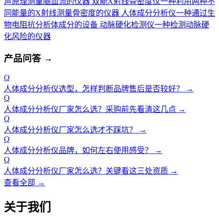
声原理测量脑血流的仪器
双能X射线骨密度仪
一种利用两种不
同能量的X射线测量骨密度的仪器
人体成分分析仪
一种通过生
物电阻抗分析体成分的设备
动脉硬化检测仪
一种检测动脉硬
化风险的仪器
产品问答
→
Q
人体成分分析仪选型，怎样判断品牌售后是否较好？
→
Q
人体成分分析仪厂家怎么选？采购前先看清这几点
→
Q
人体成分分析仪厂家怎么选才不踩坑？
→
Q
人体成分分析仪品牌，如何左右使用感受？
→
Q
人体成分分析仪厂家怎么选？关键看这三处资质
→
查看全部 →
关于我们