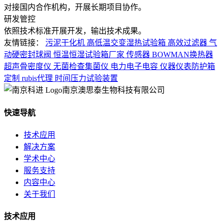
对接国内合作机构，开展长期项目协作。
研发管控
依照技术标准开展开发，输出技术成果。
友情链接：
污泥干化机
高低温交变湿热试验箱
高效过滤器
气
动硬密封球阀
恒温恒湿试验箱厂家
传感器
BOWMAN换热器
超声骨密度仪
无菌检查集菌仪
电力电子电容
仪器仪表防护箱
定制
rubis代理
时间压力试验装置
南京澳思泰生物科技有限公司
快速导航
技术应用
解决方案
学术中心
服务支持
内容中心
关于我们
技术应用