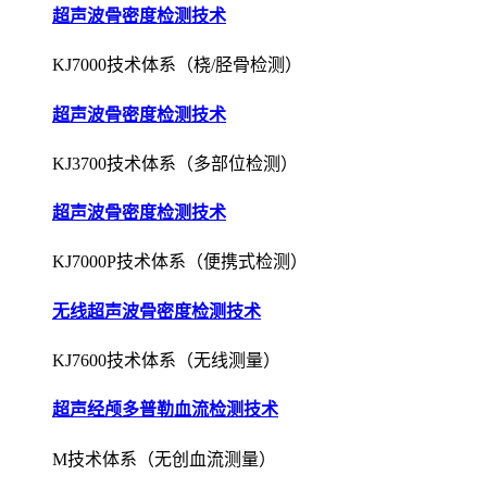
超声波骨密度检测技术
KJ3700技术体系（多部位检测）
超声波骨密度检测技术
KJ7000P技术体系（便携式检测）
无线超声波骨密度检测技术
KJ7600技术体系（无线测量）
超声经颅多普勒血流检测技术
M技术体系（无创血流测量）
超声经颅多普勒血流检测技术
EXP技术体系（栓子检测）