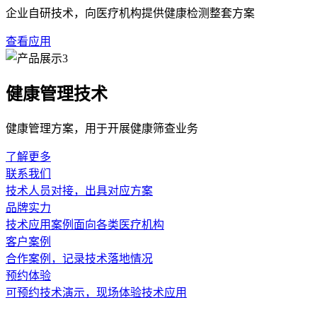
社区卫生服务中心
是居民健康管理的重要阵地。
超声骨密度仪
中老年人、育龄女性及慢病管理对象均可作为重点检测群体。通过设备
超声骨密度仪
上一问：超声骨密度检测仪：营养指导与健康
下一问：超声骨
相关问答
选购超声骨密度仪，哪些品牌参数值得深究？
2026-08-07 · 产品问答
超声骨密度仪厂家选型，如何匹配分级诊疗趋势？
2026-08-07 · 产品问答