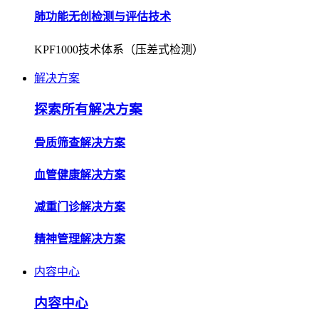
解决方案
探索所有解决方案
骨质筛查解决方案
血管健康解决方案
减重门诊解决方案
精神管理解决方案
内容中心
内容中心
企业资讯
了解公司动态，获取行业最新资讯。