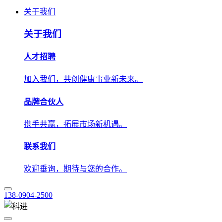
人才招聘
加入我们，共创健康事业新未来。
品牌合伙人
携手共赢，拓展市场新机遇。
联系我们
欢迎垂询，期待与您的合作。
138-0904-2500
技术应用
解决方案
学术中心