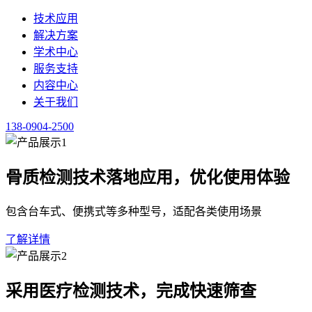
服务支持
内容中心
关于我们
138-0904-2500
产品问答
整理产品常见问题，提供操作方法与处理方案，用于产品使用参
点击咨询超声骨密度仪 138-0904-2500
首页
/
内容中心
/
产品问答
·
详情
问
超声骨密度仪：社区体检人群的基础骨骼筛查
2025-10-20
·
南京澳思泰生物科技有限公司 · 问答
技术解答
仅供参考