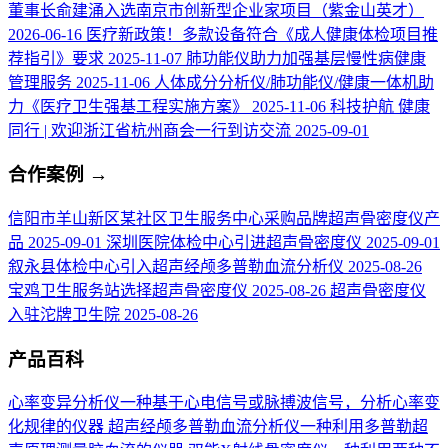
董事长俞建涌入选南京市创新型企业家项目（紫金山英才）
2026-06-16
医疗新政策！多款设备符合《成人健康体检项目推
荐指引》要求
2025-11-07
肺功能仪助力加强基层慢性病健康
管理服务
2025-11-06
人体成分分析仪/肺功能仪/健康一体机助
力《医疗卫生强基工程实施方案》
2025-11-06
科技护航 健康
同行 | 欢迎浙江省杭州商会一行到访交流
2025-09-01
合作案例
→
信阳市羊山新区某社区卫生服务中心采购品牌超声骨密度仪产
品
2025-09-01
深圳医院体检中心引进超声骨密度仪
2025-09-01
叙永县体检中心引入超声经颅多普勒血流分析仪
2025-08-26
宝鸡卫生服务站选择超声骨密度仪
2025-08-26
超声骨密度仪
入驻沱牌卫生院
2025-08-26
产品百科
心率变异分析仪
一种基于心电信号或脉搏波信号，分析心率变
化规律的仪器
超声经颅多普勒血流分析仪
一种利用多普勒超