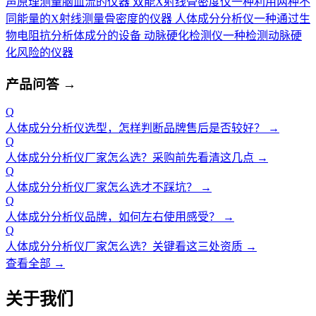
声原理测量脑血流的仪器
双能X射线骨密度仪
一种利用两种不
同能量的X射线测量骨密度的仪器
人体成分分析仪
一种通过生
物电阻抗分析体成分的设备
动脉硬化检测仪
一种检测动脉硬
化风险的仪器
产品问答
→
Q
人体成分分析仪选型，怎样判断品牌售后是否较好？
→
Q
人体成分分析仪厂家怎么选？采购前先看清这几点
→
Q
人体成分分析仪厂家怎么选才不踩坑？
→
Q
人体成分分析仪品牌，如何左右使用感受？
→
Q
人体成分分析仪厂家怎么选？关键看这三处资质
→
查看全部 →
关于我们