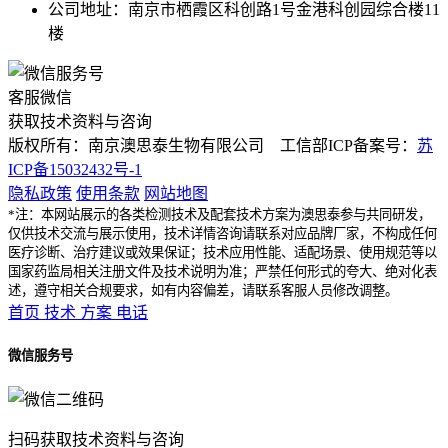
公司地址：南京市栖霞区科创路1号金港科创园综合楼11
楼
客服微信
获取技术资料与咨询
版权所有：南京澳思泰生物有限公司 工信部ICP备案号：
苏
ICP备15032432号-1
隐私政策
使用条款
网站地图
*注：本网站展示的各类检测技术及配套技术方案为澳思泰参与共同研发，
仅供技术交流与展示使用，技术详情咨询请联系对应品牌厂家，不构成任何
医疗诊断、治疗建议或效果保证；技术应用性能、适配场景、使用规范等以
国家药监局相关注册文件及技术说明为准；严禁任何形式的夸大、绝对化表
述，遵守相关合规要求，如有内容偏差，请联系客服人员修改调整。
首页
技术
方案
电话
微信服务号
扫码获取技术资料与咨询