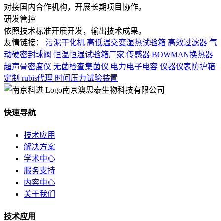
对接国内合作机构，开展长期项目协作。
研发管控
依照技术标准开展开发，输出技术成果。
友情链接：
污泥干化机
高低温交变湿热试验箱
高效过滤器
气
动硬密封球阀
恒温恒湿试验箱厂家
传感器
BOWMAN换热器
超声骨密度仪
无菌检查集菌仪
电力电子电容
仪器仪表防护箱
定制
rubis代理
时间压力试验装置
南京澳思泰生物科技有限公司
快速导航
技术应用
解决方案
学术中心
服务支持
内容中心
关于我们
技术应用