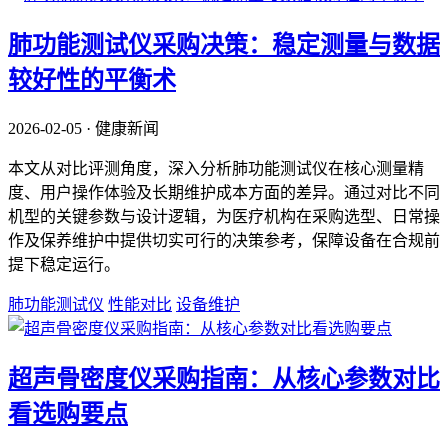
肺功能测试仪采购决策：稳定测量与数据
较好性的平衡术
2026-02-05
·
健康新闻
本文从对比评测角度，深入分析肺功能测试仪在核心测量精
度、用户操作体验及长期维护成本方面的差异。通过对比不同
机型的关键参数与设计逻辑，为医疗机构在采购选型、日常操
作及保养维护中提供切实可行的决策参考，保障设备在合规前
提下稳定运行。
肺功能测试仪
性能对比
设备维护
超声骨密度仪采购指南：从核心参数对比
看选购要点