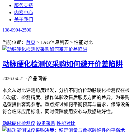
服务支持
内容中心
关于我们
138-0904-2500
当前位置：
首页
> TAG信息列表 > 性能对比
动脉硬化检测仪采购如何避开价差陷阱
2026-04-21
·
产品问答
本文从对比评测角度出发，分析不同价位动脉硬化检测仪在核
心功能、检测精度、操作体验及售后服务方面的差异，为采购
选型提供客观参考。重点探讨如何平衡预算与需求，保障设备
符合临床应用标准，同时保障使用安心与数据较好性。
动脉硬化检测仪
设备采购
性能对比