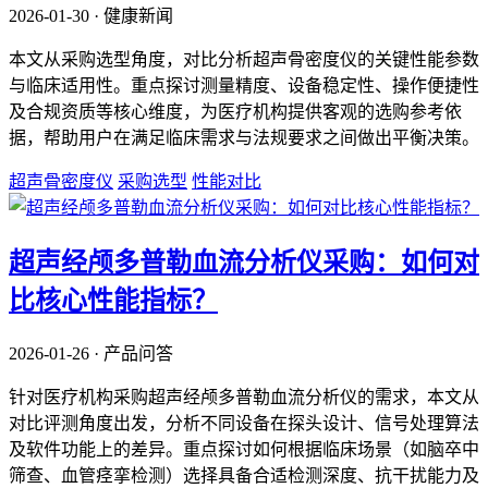
2026-01-30
·
健康新闻
本文从采购选型角度，对比分析超声骨密度仪的关键性能参数
与临床适用性。重点探讨测量精度、设备稳定性、操作便捷性
及合规资质等核心维度，为医疗机构提供客观的选购参考依
据，帮助用户在满足临床需求与法规要求之间做出平衡决策。
超声骨密度仪
采购选型
性能对比
超声经颅多普勒血流分析仪采购：如何对
比核心性能指标？
2026-01-26
·
产品问答
针对医疗机构采购超声经颅多普勒血流分析仪的需求，本文从
对比评测角度出发，分析不同设备在探头设计、信号处理算法
及软件功能上的差异。重点探讨如何根据临床场景（如脑卒中
筛查、血管痉挛检测）选择具备合适检测深度、抗干扰能力及