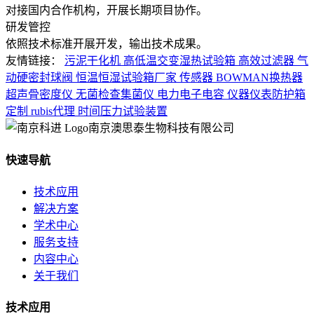
对接国内合作机构，开展长期项目协作。
研发管控
依照技术标准开展开发，输出技术成果。
友情链接：
污泥干化机
高低温交变湿热试验箱
高效过滤器
气
动硬密封球阀
恒温恒湿试验箱厂家
传感器
BOWMAN换热器
超声骨密度仪
无菌检查集菌仪
电力电子电容
仪器仪表防护箱
定制
rubis代理
时间压力试验装置
南京澳思泰生物科技有限公司
快速导航
技术应用
解决方案
学术中心
服务支持
内容中心
关于我们
技术应用