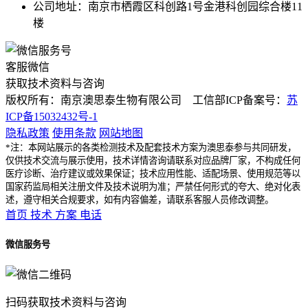
公司地址：南京市栖霞区科创路1号金港科创园综合楼11
楼
客服微信
获取技术资料与咨询
版权所有：南京澳思泰生物有限公司 工信部ICP备案号：
苏
ICP备15032432号-1
隐私政策
使用条款
网站地图
*注：本网站展示的各类检测技术及配套技术方案为澳思泰参与共同研发，
仅供技术交流与展示使用，技术详情咨询请联系对应品牌厂家，不构成任何
医疗诊断、治疗建议或效果保证；技术应用性能、适配场景、使用规范等以
国家药监局相关注册文件及技术说明为准；严禁任何形式的夸大、绝对化表
述，遵守相关合规要求，如有内容偏差，请联系客服人员修改调整。
首页
技术
方案
电话
微信服务号
扫码获取技术资料与咨询