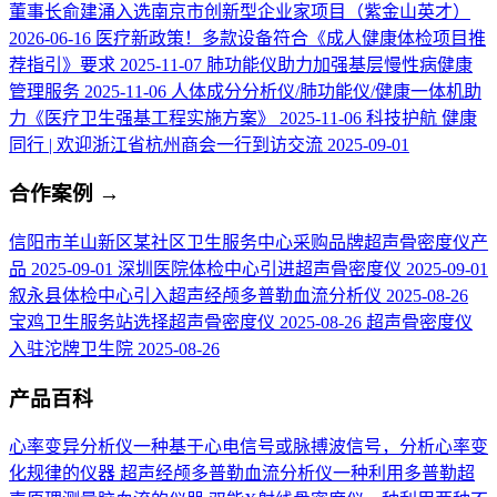
董事长俞建涌入选南京市创新型企业家项目（紫金山英才）
2026-06-16
医疗新政策！多款设备符合《成人健康体检项目推
荐指引》要求
2025-11-07
肺功能仪助力加强基层慢性病健康
管理服务
2025-11-06
人体成分分析仪/肺功能仪/健康一体机助
力《医疗卫生强基工程实施方案》
2025-11-06
科技护航 健康
同行 | 欢迎浙江省杭州商会一行到访交流
2025-09-01
合作案例
→
信阳市羊山新区某社区卫生服务中心采购品牌超声骨密度仪产
品
2025-09-01
深圳医院体检中心引进超声骨密度仪
2025-09-01
叙永县体检中心引入超声经颅多普勒血流分析仪
2025-08-26
宝鸡卫生服务站选择超声骨密度仪
2025-08-26
超声骨密度仪
入驻沱牌卫生院
2025-08-26
产品百科
心率变异分析仪
一种基于心电信号或脉搏波信号，分析心率变
化规律的仪器
超声经颅多普勒血流分析仪
一种利用多普勒超