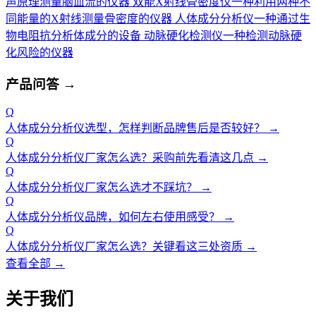
声原理测量脑血流的仪器
双能X射线骨密度仪
一种利用两种不
同能量的X射线测量骨密度的仪器
人体成分分析仪
一种通过生
物电阻抗分析体成分的设备
动脉硬化检测仪
一种检测动脉硬
化风险的仪器
产品问答
→
Q
人体成分分析仪选型，怎样判断品牌售后是否较好？
→
Q
人体成分分析仪厂家怎么选？采购前先看清这几点
→
Q
人体成分分析仪厂家怎么选才不踩坑？
→
Q
人体成分分析仪品牌，如何左右使用感受？
→
Q
人体成分分析仪厂家怎么选？关键看这三处资质
→
查看全部 →
关于我们