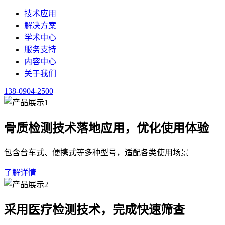
服务支持
内容中心
关于我们
138-0904-2500
健康新闻
整理健康行业政策、医学资讯与科普内容，供行业人员查阅。
点击咨询超声波骨密度检测仪 138-0904-2500
首页
/
内容中心
/
健康新闻
·
正文
解密超声波骨密度检测仪：从原理到实践的深度剖析
2026-01-31
·
健康新闻
·
预计阅读 3 分钟
超声波骨密度检测仪的核心技术，在于利用超声波在骨骼组织
值，间接推算骨骼的密度与结构强度。这种技术规避了传统双能
性与算法的正确性，保障每一次检测数据都能较好反映骨骼的物