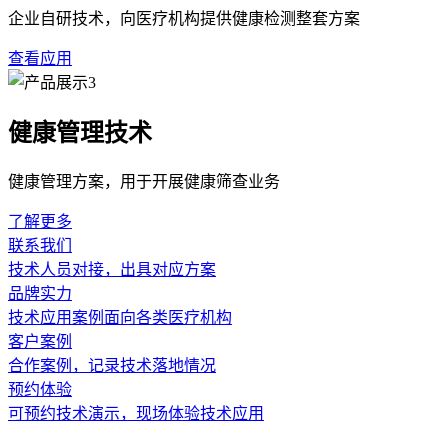
在实际应用场景中，超声波骨密度检测仪的价值体现在其便捷性
中心、基层医院以及体检机构进行大规模骨质健康普查。通过定
人机交互的友好性，简化操作流程，让非专业医护人员也能快速
对于采购者而言，选择超声波骨密度检测仪需关注几个关键维度
障不同操作者、不同时间点的测量结果具有可比性。其次，需评
备的探头设计是否符合人体工学，能否适应不同足跟尺寸，也是
设备的日常保养与维护是保障其长期稳定运行的基础。超声波骨
环境中。为其设备提供详细的操作手册与维护指南，建议用户严
疗机构综合判断，设备仅为辅助工具，规范的使用流程与科学的
超声波骨密度检测仪
骨质健康
无创检测
上一篇：超声波骨密度检测仪采购与操作的
下一篇：超声波骨
相关新闻