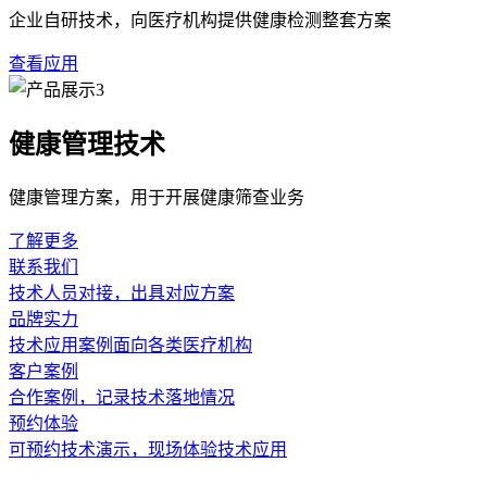
技术创新的另一个维度体现在数据的深度挖掘与生态化呈现上。
型，生成涵盖时域、频域及非线性指标的综合报告。更关键的是
案。这种软件生态的整合能力，使得HRV评估能够更自然地融
不同医疗机构场景对技术方案的要求也催生了差异化的产品设计
备的数据开放性、采样率以及分析算法的透明度。因此，技术创
在相关专家共识中也指出，应根据评估目的合理选择检测方法与
对于采购决策者而言，评估一台心率变异分析仪的技术较好性
务。设备的技术价值最终体现在其生成数据的较好性、可解读性
长期使用中保持技术效能，稳定地服务于自主神经功能的测量与
医用心率变异分析仪
心率变异性分析
技术平台
上一篇：采购视角下的医用心率变异分析仪
下一篇：医用心率
相关新闻