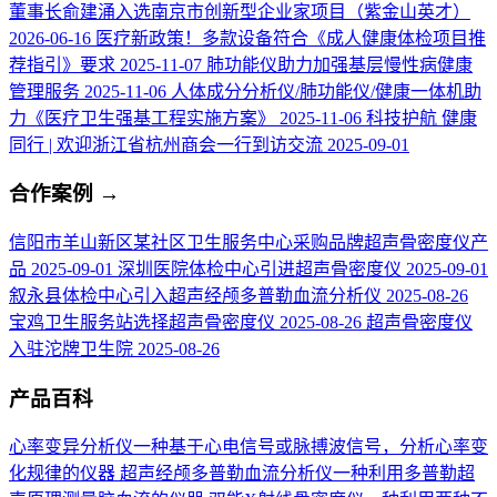
董事长俞建涌入选南京市创新型企业家项目（紫金山英才）
2026-06-16
医疗新政策！多款设备符合《成人健康体检项目推
荐指引》要求
2025-11-07
肺功能仪助力加强基层慢性病健康
管理服务
2025-11-06
人体成分分析仪/肺功能仪/健康一体机助
力《医疗卫生强基工程实施方案》
2025-11-06
科技护航 健康
同行 | 欢迎浙江省杭州商会一行到访交流
2025-09-01
合作案例
→
信阳市羊山新区某社区卫生服务中心采购品牌超声骨密度仪产
品
2025-09-01
深圳医院体检中心引进超声骨密度仪
2025-09-01
叙永县体检中心引入超声经颅多普勒血流分析仪
2025-08-26
宝鸡卫生服务站选择超声骨密度仪
2025-08-26
超声骨密度仪
入驻沱牌卫生院
2025-08-26
产品百科
心率变异分析仪
一种基于心电信号或脉搏波信号，分析心率变
化规律的仪器
超声经颅多普勒血流分析仪
一种利用多普勒超