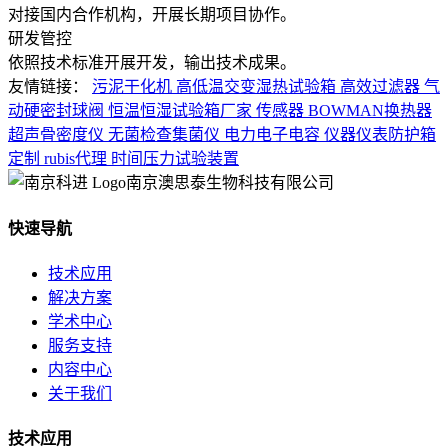
对接国内合作机构，开展长期项目协作。
研发管控
依照技术标准开展开发，输出技术成果。
友情链接：
污泥干化机
高低温交变湿热试验箱
高效过滤器
气
动硬密封球阀
恒温恒湿试验箱厂家
传感器
BOWMAN换热器
超声骨密度仪
无菌检查集菌仪
电力电子电容
仪器仪表防护箱
定制
rubis代理
时间压力试验装置
南京澳思泰生物科技有限公司
快速导航
技术应用
解决方案
学术中心
服务支持
内容中心
关于我们
技术应用