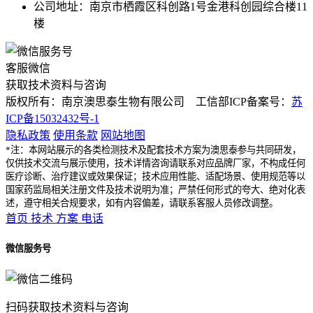
公司地址：南京市栖霞区科创路1号金港科创园综合楼11
楼
客服微信
获取技术资料与咨询
版权所有：南京澳思泰生物有限公司 工信部ICP备案号：
苏
ICP备15032432号-1
隐私政策
使用条款
网站地图
*注：本网站展示的各类检测技术及配套技术方案为澳思泰参与共同研发，
仅供技术交流与展示使用，技术详情咨询请联系对应品牌厂家，不构成任何
医疗诊断、治疗建议或效果保证；技术应用性能、适配场景、使用规范等以
国家药监局相关注册文件及技术说明为准；严禁任何形式的夸大、绝对化表
述，遵守相关合规要求，如有内容偏差，请联系客服人员修改调整。
首页
技术
方案
电话
微信服务号
扫码获取技术资料与咨询