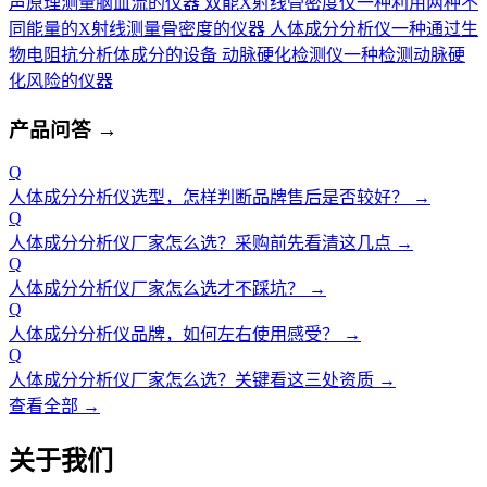
声原理测量脑血流的仪器
双能X射线骨密度仪
一种利用两种不
同能量的X射线测量骨密度的仪器
人体成分分析仪
一种通过生
物电阻抗分析体成分的设备
动脉硬化检测仪
一种检测动脉硬
化风险的仪器
产品问答
→
Q
人体成分分析仪选型，怎样判断品牌售后是否较好？
→
Q
人体成分分析仪厂家怎么选？采购前先看清这几点
→
Q
人体成分分析仪厂家怎么选才不踩坑？
→
Q
人体成分分析仪品牌，如何左右使用感受？
→
Q
人体成分分析仪厂家怎么选？关键看这三处资质
→
查看全部 →
关于我们