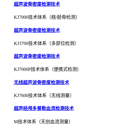
超声波骨密度检测技术
KJ3700技术体系（多部位检测）
超声波骨密度检测技术
KJ7000P技术体系（便携式检测）
无线超声波骨密度检测技术
KJ7600技术体系（无线测量）
超声经颅多普勒血流检测技术
M技术体系（无创血流测量）
超声经颅多普勒血流检测技术
EXP技术体系（栓子检测）