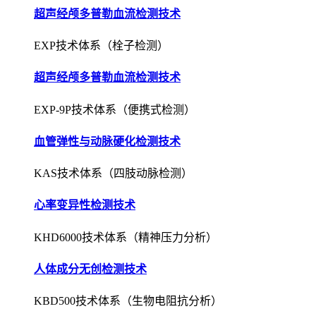
超声经颅多普勒血流检测技术
EXP-9P技术体系（便携式检测）
血管弹性与动脉硬化检测技术
KAS技术体系（四肢动脉检测）
心率变异性检测技术
KHD6000技术体系（精神压力分析）
人体成分无创检测技术
KBD500技术体系（生物电阻抗分析）
肺功能无创检测与评估技术
KPF1000技术体系（压差式检测）