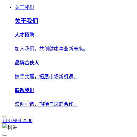
人才招聘
加入我们，共创健康事业新未来。
品牌合伙人
携手共赢，拓展市场新机遇。
联系我们
欢迎垂询，期待与您的合作。
138-0904-2500
技术应用
解决方案
学术中心