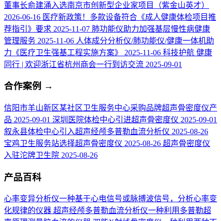
董事长俞建涌入选南京市创新型企业家项目（紫金山英才）
2026-06-16
医疗新政策！多款设备符合《成人健康体检项目推
荐指引》要求
2025-11-07
肺功能仪助力加强基层慢性病健康
管理服务
2025-11-06
人体成分分析仪/肺功能仪/健康一体机助
力《医疗卫生强基工程实施方案》
2025-11-06
科技护航 健康
同行 | 欢迎浙江省杭州商会一行到访交流
2025-09-01
合作案例
→
信阳市羊山新区某社区卫生服务中心采购品牌超声骨密度仪产
品
2025-09-01
深圳医院体检中心引进超声骨密度仪
2025-09-01
叙永县体检中心引入超声经颅多普勒血流分析仪
2025-08-26
宝鸡卫生服务站选择超声骨密度仪
2025-08-26
超声骨密度仪
入驻沱牌卫生院
2025-08-26
产品百科
心率变异分析仪
一种基于心电信号或脉搏波信号，分析心率变
化规律的仪器
超声经颅多普勒血流分析仪
一种利用多普勒超