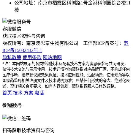
公司地址：南京市栖霞区科创路1号金港科创园综合楼11
楼
客服微信
获取技术资料与咨询
版权所有：南京澳思泰生物有限公司 工信部ICP备案号：
苏
ICP备15032432号-1
隐私政策
使用条款
网站地图
*注：本网站展示的各类检测技术及配套技术方案为澳思泰参与共同研发，
仅供技术交流与展示使用，技术详情咨询请联系对应品牌厂家，不构成任何
医疗诊断、治疗建议或效果保证；技术应用性能、适配场景、使用规范等以
国家药监局相关注册文件及技术说明为准；严禁任何形式的夸大、绝对化表
述，遵守相关合规要求，如有内容偏差，请联系客服人员修改调整。
首页
技术
方案
电话
微信服务号
扫码获取技术资料与咨询