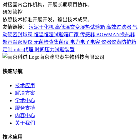
对接国内合作机构，开展长期项目协作。
研发管控
依照技术标准开展开发，输出技术成果。
友情链接：
污泥干化机
高低温交变湿热试验箱
高效过滤器
气
动硬密封球阀
恒温恒湿试验箱厂家
传感器
BOWMAN换热器
超声骨密度仪
无菌检查集菌仪
电力电子电容
仪器仪表防护箱
定制
rubis代理
时间压力试验装置
南京澳思泰生物科技有限公司
快速导航
技术应用
解决方案
学术中心
服务支持
内容中心
关于我们
技术应用