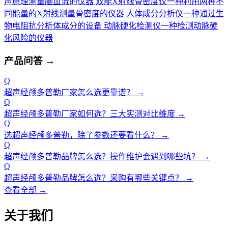
声原理测量脑血流的仪器
双能X射线骨密度仪
一种利用两种不
同能量的X射线测量骨密度的仪器
人体成分分析仪
一种通过生
物电阻抗分析体成分的设备
动脉硬化检测仪
一种检测动脉硬
化风险的仪器
产品问答
→
Q
超声经颅多普勒厂家怎么选更靠谱？
→
Q
超声经颅多普勒厂家如何选？三大实测对比维度
→
Q
选超声经颅多普勒，除了参数还要看什么？
→
Q
超声经颅多普勒品牌怎么选？操作维护会遇到哪些坑？
→
Q
超声经颅多普勒品牌怎么选？采购有哪些关键点？
→
查看全部 →
关于我们