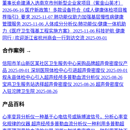
董事长俞建涌入选南京市创新型企业家项目（紫金山英才）
2026-06-16
医疗新政策！多款设备符合《成人健康体检项目推
荐指引》要求
2025-11-07
肺功能仪助力加强基层慢性病健康
管理服务
2025-11-06
人体成分分析仪/肺功能仪/健康一体机助
力《医疗卫生强基工程实施方案》
2025-11-06
科技护航 健康
同行 | 欢迎浙江省杭州商会一行到访交流
2025-09-01
合作案例
→
信阳市羊山新区某社区卫生服务中心采购品牌超声骨密度仪产
品
2025-09-01
深圳医院体检中心引进超声骨密度仪
2025-09-01
叙永县体检中心引入超声经颅多普勒血流分析仪
2025-08-26
宝鸡卫生服务站选择超声骨密度仪
2025-08-26
超声骨密度仪
入驻沱牌卫生院
2025-08-26
产品百科
心率变异分析仪
一种基于心电信号或脉搏波信号，分析心率变
化规律的仪器
超声经颅多普勒血流分析仪
一种利用多普勒超