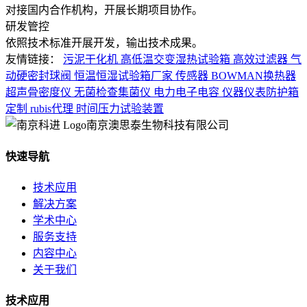
对接国内合作机构，开展长期项目协作。
研发管控
依照技术标准开展开发，输出技术成果。
友情链接：
污泥干化机
高低温交变湿热试验箱
高效过滤器
气
动硬密封球阀
恒温恒湿试验箱厂家
传感器
BOWMAN换热器
超声骨密度仪
无菌检查集菌仪
电力电子电容
仪器仪表防护箱
定制
rubis代理
时间压力试验装置
南京澳思泰生物科技有限公司
快速导航
技术应用
解决方案
学术中心
服务支持
内容中心
关于我们
技术应用