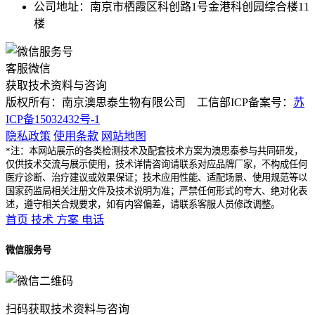
公司地址：南京市栖霞区科创路1号金港科创园综合楼11
楼
客服微信
获取技术资料与咨询
版权所有：南京澳思泰生物有限公司 工信部ICP备案号：
苏
ICP备15032432号-1
隐私政策
使用条款
网站地图
*注：本网站展示的各类检测技术及配套技术方案为澳思泰参与共同研发，
仅供技术交流与展示使用，技术详情咨询请联系对应品牌厂家，不构成任何
医疗诊断、治疗建议或效果保证；技术应用性能、适配场景、使用规范等以
国家药监局相关注册文件及技术说明为准；严禁任何形式的夸大、绝对化表
述，遵守相关合规要求，如有内容偏差，请联系客服人员修改调整。
首页
技术
方案
电话
微信服务号
扫码获取技术资料与咨询