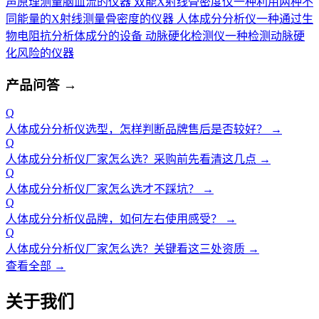
声原理测量脑血流的仪器
双能X射线骨密度仪
一种利用两种不
同能量的X射线测量骨密度的仪器
人体成分分析仪
一种通过生
物电阻抗分析体成分的设备
动脉硬化检测仪
一种检测动脉硬
化风险的仪器
产品问答
→
Q
人体成分分析仪选型，怎样判断品牌售后是否较好？
→
Q
人体成分分析仪厂家怎么选？采购前先看清这几点
→
Q
人体成分分析仪厂家怎么选才不踩坑？
→
Q
人体成分分析仪品牌，如何左右使用感受？
→
Q
人体成分分析仪厂家怎么选？关键看这三处资质
→
查看全部 →
关于我们