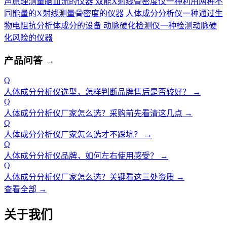
声原理测量脑血流的仪器
双能X射线骨密度仪
一种利用两种不
同能量的X射线测量骨密度的仪器
人体成分分析仪
一种通过生
物电阻抗分析体成分的设备
动脉硬化检测仪
一种检测动脉硬
化风险的仪器
产品问答
→
Q
人体成分分析仪选型，怎样判断品牌售后是否较好？
→
Q
人体成分分析仪厂家怎么选？采购前先看清这几点
→
Q
人体成分分析仪厂家怎么选才不踩坑？
→
Q
人体成分分析仪品牌，如何左右使用感受？
→
Q
人体成分分析仪厂家怎么选？关键看这三处资质
→
查看全部 →
关于我们