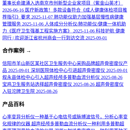
董事长俞建涌入选南京市创新型企业家项目（紫金山英才）
2026-06-16
医疗新政策！多款设备符合《成人健康体检项目推
荐指引》要求
2025-11-07
肺功能仪助力加强基层慢性病健康
管理服务
2025-11-06
人体成分分析仪/肺功能仪/健康一体机助
力《医疗卫生强基工程实施方案》
2025-11-06
科技护航 健康
同行 | 欢迎浙江省杭州商会一行到访交流
2025-09-01
合作案例
→
信阳市羊山新区某社区卫生服务中心采购品牌超声骨密度仪产
品
2025-09-01
深圳医院体检中心引进超声骨密度仪
2025-09-01
叙永县体检中心引入超声经颅多普勒血流分析仪
2025-08-26
宝鸡卫生服务站选择超声骨密度仪
2025-08-26
超声骨密度仪
入驻沱牌卫生院
2025-08-26
产品百科
心率变异分析仪
一种基于心电信号或脉搏波信号，分析心率变
化规律的仪器
超声经颅多普勒血流分析仪
一种利用多普勒超