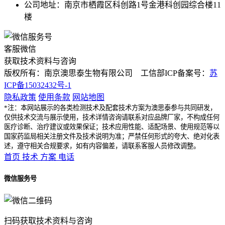
公司地址：南京市栖霞区科创路1号金港科创园综合楼11
楼
客服微信
获取技术资料与咨询
版权所有：南京澳思泰生物有限公司 工信部ICP备案号：
苏
ICP备15032432号-1
隐私政策
使用条款
网站地图
*注：本网站展示的各类检测技术及配套技术方案为澳思泰参与共同研发，
仅供技术交流与展示使用，技术详情咨询请联系对应品牌厂家，不构成任何
医疗诊断、治疗建议或效果保证；技术应用性能、适配场景、使用规范等以
国家药监局相关注册文件及技术说明为准；严禁任何形式的夸大、绝对化表
述，遵守相关合规要求，如有内容偏差，请联系客服人员修改调整。
首页
技术
方案
电话
微信服务号
扫码获取技术资料与咨询