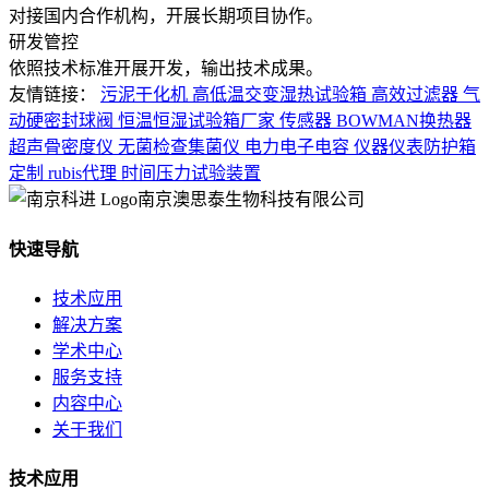
对接国内合作机构，开展长期项目协作。
研发管控
依照技术标准开展开发，输出技术成果。
友情链接：
污泥干化机
高低温交变湿热试验箱
高效过滤器
气
动硬密封球阀
恒温恒湿试验箱厂家
传感器
BOWMAN换热器
超声骨密度仪
无菌检查集菌仪
电力电子电容
仪器仪表防护箱
定制
rubis代理
时间压力试验装置
南京澳思泰生物科技有限公司
快速导航
技术应用
解决方案
学术中心
服务支持
内容中心
关于我们
技术应用