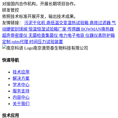
对接国内合作机构，开展长期项目协作。
研发管控
依照技术标准开展开发，输出技术成果。
友情链接：
污泥干化机
高低温交变湿热试验箱
高效过滤器
气
动硬密封球阀
恒温恒湿试验箱厂家
传感器
BOWMAN换热器
超声骨密度仪
无菌检查集菌仪
电力电子电容
仪器仪表防护箱
定制
rubis代理
时间压力试验装置
南京澳思泰生物科技有限公司
快速导航
技术应用
解决方案
学术中心
服务支持
内容中心
关于我们
技术应用