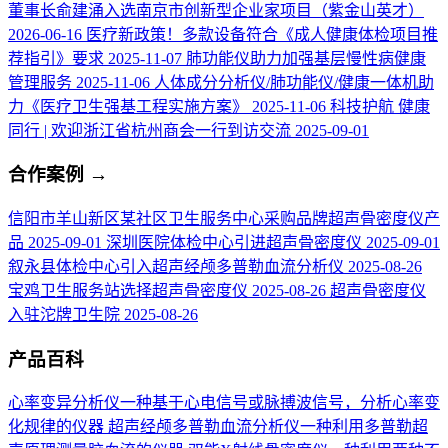
董事长俞建涌入选南京市创新型企业家项目（紫金山英才）
2026-06-16
医疗新政策！多款设备符合《成人健康体检项目推
荐指引》要求
2025-11-07
肺功能仪助力加强基层慢性病健康
管理服务
2025-11-06
人体成分分析仪/肺功能仪/健康一体机助
力《医疗卫生强基工程实施方案》
2025-11-06
科技护航 健康
同行 | 欢迎浙江省杭州商会一行到访交流
2025-09-01
合作案例
→
信阳市羊山新区某社区卫生服务中心采购品牌超声骨密度仪产
品
2025-09-01
深圳医院体检中心引进超声骨密度仪
2025-09-01
叙永县体检中心引入超声经颅多普勒血流分析仪
2025-08-26
宝鸡卫生服务站选择超声骨密度仪
2025-08-26
超声骨密度仪
入驻沱牌卫生院
2025-08-26
产品百科
心率变异分析仪
一种基于心电信号或脉搏波信号，分析心率变
化规律的仪器
超声经颅多普勒血流分析仪
一种利用多普勒超