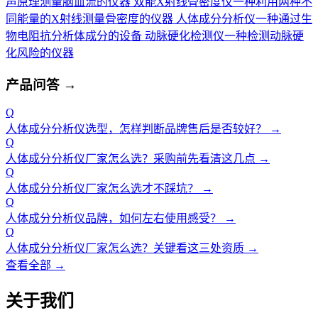
声原理测量脑血流的仪器
双能X射线骨密度仪
一种利用两种不
同能量的X射线测量骨密度的仪器
人体成分分析仪
一种通过生
物电阻抗分析体成分的设备
动脉硬化检测仪
一种检测动脉硬
化风险的仪器
产品问答
→
Q
人体成分分析仪选型，怎样判断品牌售后是否较好？
→
Q
人体成分分析仪厂家怎么选？采购前先看清这几点
→
Q
人体成分分析仪厂家怎么选才不踩坑？
→
Q
人体成分分析仪品牌，如何左右使用感受？
→
Q
人体成分分析仪厂家怎么选？关键看这三处资质
→
查看全部 →
关于我们