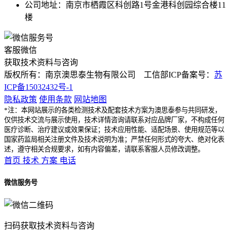
公司地址：南京市栖霞区科创路1号金港科创园综合楼11
楼
客服微信
获取技术资料与咨询
版权所有：南京澳思泰生物有限公司 工信部ICP备案号：
苏
ICP备15032432号-1
隐私政策
使用条款
网站地图
*注：本网站展示的各类检测技术及配套技术方案为澳思泰参与共同研发，
仅供技术交流与展示使用，技术详情咨询请联系对应品牌厂家，不构成任何
医疗诊断、治疗建议或效果保证；技术应用性能、适配场景、使用规范等以
国家药监局相关注册文件及技术说明为准；严禁任何形式的夸大、绝对化表
述，遵守相关合规要求，如有内容偏差，请联系客服人员修改调整。
首页
技术
方案
电话
微信服务号
扫码获取技术资料与咨询