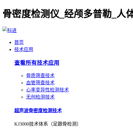
首页
技术应用
查看所有技术应用
骨质筛查技术
血管筛查技术
心率变异性检测技术
无创检测技术
超声波骨密度检测技术
KJ3000技术体系（足跟骨检测）
超声波骨密度检测技术
KJ7000技术体系（桡/胫骨检测）