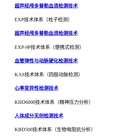
超声经颅多普勒血流检测技术
EXP-9P技术体系（便携式检测）
血管弹性与动脉硬化检测技术
KAS技术体系（四肢动脉检测）
心率变异性检测技术
KHD6000技术体系（精神压力分析）
人体成分无创检测技术
KBD500技术体系（生物电阻抗分析）
肺功能无创检测与评估技术
KPF1000技术体系（压差式检测）