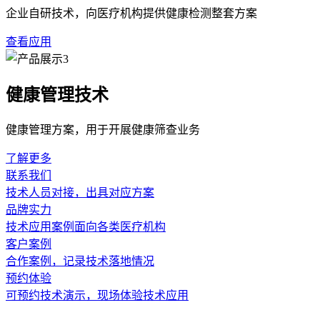
操作使用环节直接影响数据采集的较好性。用户需遵循标准操作
槛，但操作者仍应接受基础培训，保障探头放置角度稳定，避免
判断或检测结论。
保养维护是延长设备寿命并保障性能稳定的基础。用户应定期清
维护步骤简便，用户可参照随附手册执行。存放时需避开高温、
资质售后服务为用户提供长期保障。作为生产方，保障产品符合
理支持。建议用户定期参与设备性能评估，以维持其测量稳定性
便携式经颅多普勒
经颅多普勒检测
便携式医疗设备
上一篇：解码脑血流：超声经颅多普勒的深度
下一篇：采购超
相关新闻
探寻便携心率变异分析仪价格背后的价值考量