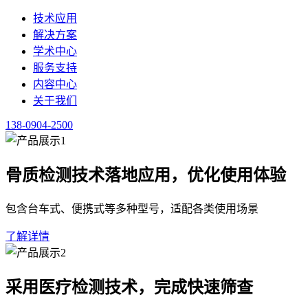
服务支持
内容中心
关于我们
138-0904-2500
健康新闻
整理健康行业政策、医学资讯与科普内容，供行业人员查阅。
点击咨询便携式经颅多普勒 138-0904-2500
首页
/
内容中心
/
健康新闻
·
正文
便携式经颅多普勒：用户体验视角下的全流程指南
2026-06-17
·
健康新闻
·
预计阅读 3 分钟
采购选型阶段，用户需重点关注设备的便携性、测量稳定性和合
血管病筛查技术指导原则中对经颅多普勒检测的参考要求。品牌
估售后服务网络的覆盖情况，以保障长期使用体验。