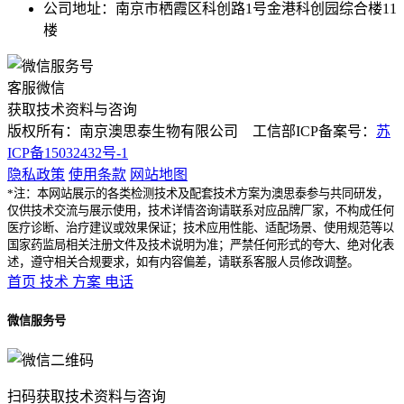
公司地址：南京市栖霞区科创路1号金港科创园综合楼11
楼
客服微信
获取技术资料与咨询
版权所有：南京澳思泰生物有限公司 工信部ICP备案号：
苏
ICP备15032432号-1
隐私政策
使用条款
网站地图
*注：本网站展示的各类检测技术及配套技术方案为澳思泰参与共同研发，
仅供技术交流与展示使用，技术详情咨询请联系对应品牌厂家，不构成任何
医疗诊断、治疗建议或效果保证；技术应用性能、适配场景、使用规范等以
国家药监局相关注册文件及技术说明为准；严禁任何形式的夸大、绝对化表
述，遵守相关合规要求，如有内容偏差，请联系客服人员修改调整。
首页
技术
方案
电话
微信服务号
扫码获取技术资料与咨询