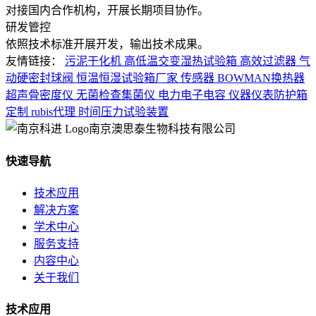
对接国内合作机构，开展长期项目协作。
研发管控
依照技术标准开展开发，输出技术成果。
友情链接：
污泥干化机
高低温交变湿热试验箱
高效过滤器
气
动硬密封球阀
恒温恒湿试验箱厂家
传感器
BOWMAN换热器
超声骨密度仪
无菌检查集菌仪
电力电子电容
仪器仪表防护箱
定制
rubis代理
时间压力试验装置
南京澳思泰生物科技有限公司
快速导航
技术应用
解决方案
学术中心
服务支持
内容中心
关于我们
技术应用