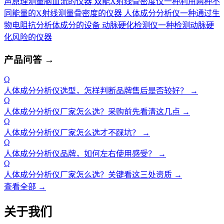
声原理测量脑血流的仪器
双能X射线骨密度仪
一种利用两种不
同能量的X射线测量骨密度的仪器
人体成分分析仪
一种通过生
物电阻抗分析体成分的设备
动脉硬化检测仪
一种检测动脉硬
化风险的仪器
产品问答
→
Q
人体成分分析仪选型，怎样判断品牌售后是否较好？
→
Q
人体成分分析仪厂家怎么选？采购前先看清这几点
→
Q
人体成分分析仪厂家怎么选才不踩坑？
→
Q
人体成分分析仪品牌，如何左右使用感受？
→
Q
人体成分分析仪厂家怎么选？关键看这三处资质
→
查看全部 →
关于我们