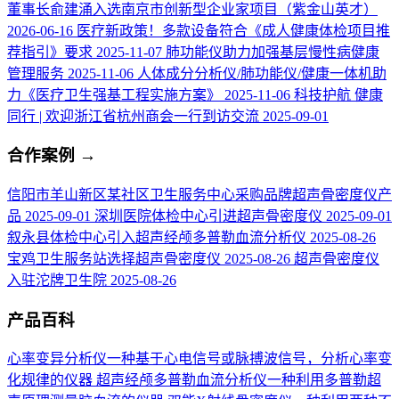
董事长俞建涌入选南京市创新型企业家项目（紫金山英才）
2026-06-16
医疗新政策！多款设备符合《成人健康体检项目推
荐指引》要求
2025-11-07
肺功能仪助力加强基层慢性病健康
管理服务
2025-11-06
人体成分分析仪/肺功能仪/健康一体机助
力《医疗卫生强基工程实施方案》
2025-11-06
科技护航 健康
同行 | 欢迎浙江省杭州商会一行到访交流
2025-09-01
合作案例
→
信阳市羊山新区某社区卫生服务中心采购品牌超声骨密度仪产
品
2025-09-01
深圳医院体检中心引进超声骨密度仪
2025-09-01
叙永县体检中心引入超声经颅多普勒血流分析仪
2025-08-26
宝鸡卫生服务站选择超声骨密度仪
2025-08-26
超声骨密度仪
入驻沱牌卫生院
2025-08-26
产品百科
心率变异分析仪
一种基于心电信号或脉搏波信号，分析心率变
化规律的仪器
超声经颅多普勒血流分析仪
一种利用多普勒超